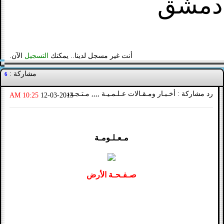
دمشق
أنت غير مسجل لدينا.. يمكنك
التسجيل
الآن.
مشاركة :
6
رد مشاركة : أخـبـار ومـقـالات عـلـمـيـة ,,,, مـتـجـدد
10:25 AM
12-03-2013
مـعـلـومـة
صـفـحـة الأرض