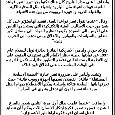
واضاف "على مدار التاريخ كان هناك تكنولوجيا تبرز لتغير قواعد
اللعبة، فهناك اشياء مثل البارود واشياء مثل البندقية الآلية
والقنبلة الذرية و اجهزة الروبوت من بين هذه الاشياء."
وقال "عندما نقول تغير قواعد اللعبة، نقصد انهاستؤثر على كل
شئ من حيث الاساليب الفنية (التكتيكية) التي يستخدمها الناس
على الارض، الى العقيدة وكيفية تنظيم القوات الى مسائل اكبر
تتعلق بالسياسات والقوانين والاخلاق ومتى نذهب الى الحرب
واين."
وتؤكد جودي وليامز، الامريكية الفائزة بجائزة نوبل للسلام عام
1997 عن قيادتها لحملة حظر الالغام التي تستهدف الجنود، على
ان الانظمة المستقلة التي تخضع للتطوير حاليا، ستكون قادرة –
في الوقت المناسب – على اطلاق قوة فتاكة.
وتشدد وليامز على ضرورة تغير عبارة "انظمة الاسلحة
المستقلة" قائلة:" نفضلان نسميها اجهزة روبوت قاتلة" حيث
تعرفها بانها "اسلحة فتاكة واسلحة يمكنها الاضطلاع بمهام القتل
من تلقاء نفسها دون اي تدخل بشري في القرار."
واضافت "عندما علمت بذلك أول مرة، انتابني شعور بالفزع
الشديد، فمجرد تصور فكرة ابتكار الانسان الات يمكنها ان تنطلق
لتقتل انسان اخر، فكرة اراها تثير الاشمئزاز."