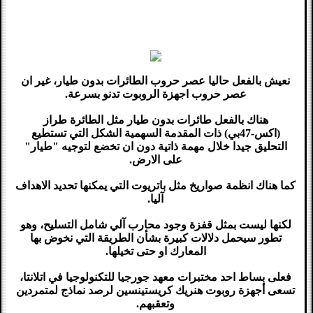
نعيش بالفعل حاليا عصر حروب الطائرات بدون طيار، غير ان
عصر حروب اجهزة الروبوت تدنو بسرعة.
هناك بالفعل طائرات بدون طيار مثل الطائرة طراز
(اكس-47بي) ذات المقدمة السهمية الشكل التي تستطيع
التحليق جيدا خلال مهمة ذاتية دون ان تخضع لتوجيه "طيار"
على الارض.
كما هناك انظمة صواريخ مثل باتريوت التي يمكنها تحديد الاهداف
آليا.
لكنها ليست بمثل قفزة وجود محارب آلي شامل التسليح، وهو
تطور سيحمل دلالات كبيرة بشأن الطريقة التي نخوض بها
المعارك او حتى تخيلها.
فعلى بساط احد مختبرات معهد جورجيا للتكنولوجيا في اتلانتا،
تسعى أجهزة روبوت هنريك كريستينسين لرصد نماذج لمتمردين
وتعقبهم.