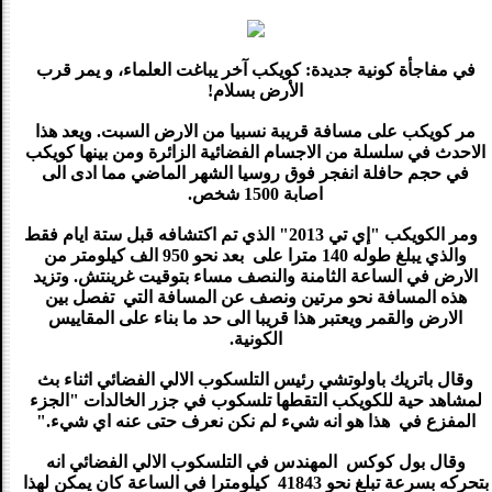
في مفاجأة كونية جديدة: كويكب آخر يباغت العلماء، و يمر قرب
الأرض بسلام!
مر كويكب على مسافة قريبة نسبيا من الارض السبت. ويعد هذا
الاحدث في سلسلة من الاجسام الفضائية الزائرة ومن بينها كويكب
في حجم حافلة انفجر فوق روسيا الشهر الماضي مما ادى الى
اصابة 1500 شخص.
ومر الكويكب "إي تي 2013" الذي تم اكتشافه قبل ستة ايام فقط
والذي يبلغ طوله 140 مترا على بعد نحو 950 الف كيلومتر من
الارض في الساعة الثامنة وا
لنصف مساء بتوقيت غرينتش. وتزيد
هذه المسافة نحو مرتين ونصف عن المسافة التي تفصل بين
الارض والقمر ويعتبر هذا قريبا الى حد ما بناء على المقاييس
الكونية.
وقال باتريك باولوتشي رئيس التلسكوب الالي الفضائي اثناء بث
لمشاهد حية للكويكب التقطها تلسكوب في جزر الخالدات "الجزء
المفزع في هذا هو انه شيء لم نكن نعرف حتى عنه اي شيء."
وقال بول كوكس المهندس في التلسكوب الالي الفضائي انه
بتحركه بسرعة تبلغ نحو 41843 كيلومترا في الساعة كان يمكن لهذا