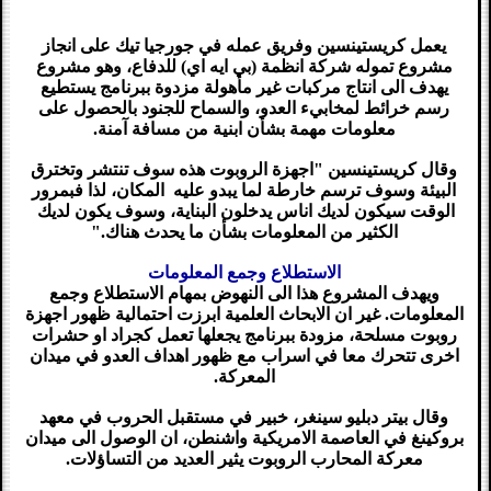
يعمل كريستينسين وفريق عمله في جورجيا تيك على انجاز
مشروع تموله شركة انظمة (بي ايه اي) للدفاع، وهو مشروع
يهدف الى انتاج مركبات غير مأهولة مزدوة ببرنامج يستطيع
رسم خرائط لمخابيء العدو، والسماح للجنود بالحصول على
معلومات مهمة بشأن ابنية من مسافة آمنة.
وقال كريستينسين "اجهزة الروبوت هذه سوف تنتشر وتخترق
البيئة وسوف ترسم خارطة لما يبدو عليه المكان، لذا فبمرور
الوقت سيكون لديك اناس يدخلون البناية، وسوف يكون لديك
الكثير من المعلومات بشأن ما يحدث هناك."
الاستطلاع وجمع المعلومات
ويهدف المشروع هذا الى النهوض بمهام الاستطلاع وجمع
المعلومات. غير ان الابحاث العلمية ابرزت احتمالية ظهور اجهزة
روبوت مسلحة، مزودة ببرنامج يجعلها تعمل كجراد او حشرات
اخرى تتحرك معا في اسراب مع ظهور اهداف العدو في ميدان
المعركة.
وقال بيتر دبليو سينغر، خبير في مستقبل الحروب في معهد
بروكينغ في العاصمة الامريكية واشنطن، ان الوصول الى ميدان
معركة المحارب الروبوت يثير العديد من التساؤلات.