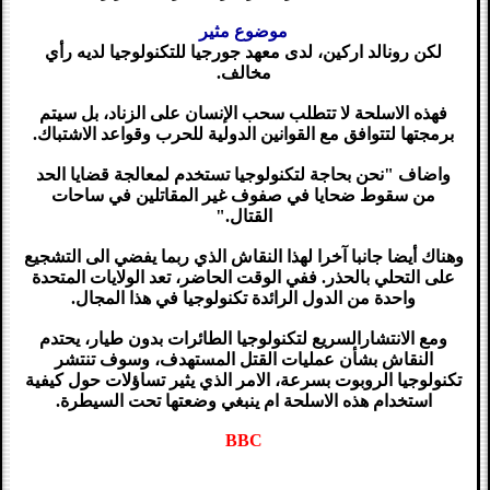
موضوع مثير
لكن رونالد اركين، لدى معهد جورجيا للتكنولوجيا لديه رأي
مخالف.
فهذه الاسلحة لا تتطلب سحب الإنسان على الزناد، بل سيتم
برمجتها لتتوافق مع القوانين الدولية للحرب وقواعد الاشتباك.
واضاف "نحن بحاجة لتكنولوجيا تستخدم لمعالجة قضايا الحد
من سقوط ضحايا في صفوف غير المقاتلين في ساحات
القتال."
وهناك أيضا جانبا آخرا لهذا النقاش الذي ربما يفضي الى التشجيع
على التحلي بالحذر. ففي الوقت الحاضر، تعد الولايات المتحدة
واحدة من الدول الرائدة تكنولوجيا في هذا المجال.
ومع الانتشارالسريع لتكنولوجيا الطائرات بدون طيار، يحتدم
النقاش بشأن عمليات القتل المستهدف، وسوف تنتشر
تكنولوجيا الروبوت بسرعة، الامر الذي يثير تساؤلات حول كيفية
استخدام هذه الاسلحة ام ينبغي وضعتها تحت السيطرة.
BBC