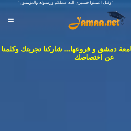
"وقـل اعمـلوا فسـيرى الله عـملكم ورسـوله والمؤمنـون"
معة دمشق و فروعها... شاركنا تجربتك وكلمنا
عن اختصاصك