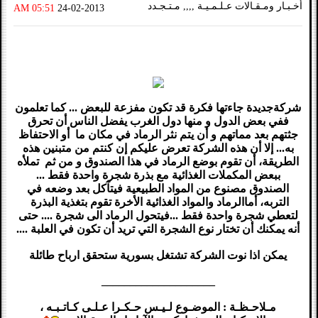
أخـبـار ومـقـالات عـلـمـيـة ,,,, مـتـجـدد
05:51 AM
24-02-2013
شركةجديدة جاءتها فكرة قد تكون مفزعة للبعض ... كما تعلمون
ففي بعض الدول و منها دول الغرب يفضل الناس أن تحرق
جثتهم بعد مماتهم و أن يتم نثر الرماد في مكان ما أو الاحتفاظ
به... إلا أن هذه الشركة تعرض عليكم إن كنتم من متبنين هذه
الطريقة، أن تقوم بوضع الرماد في هذا الصندوق و من ثم تملأه
ببعض المكملات الغذائية مع بذرة شجرة واحدة فقط ...
الصندوق مصنوع من المواد الطبيعية فيتآكل بعد وضعه في
التربه، أماالرماد والمواد الغذائية الأخرة تقوم بتغذية البذرة
لتعطي شجرة واحدة فقط ...فيتحول الرماد الى شجرة .... حتى
أنه يمكنك أن تختار نوع الشجرة التي تريد أن تكون في العلبة ....
يمكن اذا نوت الشركة تشتغل بسورية ستحقق ارباح طائلة
____________________
مـلاحـظـة : الموضـوع لـيـس حـكـرا عـلـى كـاتـبـه ،