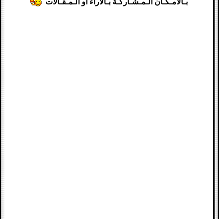
بـالامـكـان الـمـشـاركـة بـالآراء او الـمـقـالات