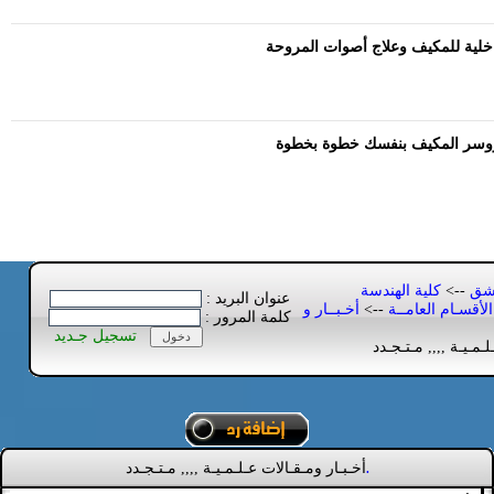
اخلية للمكيف وعلاج أصوات المروحة
روسر المكيف بنفسك خطوة بخطوة
مشق
-->
كلية الهندسة
عنوان البريد :
الأقسـام العامــة
-->
أخـبــار و
كلمة المرور :
تسجيل جـديد
مـيـة ,,,, مـتـجـدد
أخـبـار ومـقـالات عـلـمـيـة ,,,, مـتـجـدد
.