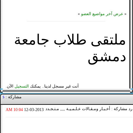
«
عرض آخر مواضيع العضو
»
ملتقى طلاب جامعة
دمشق
أنت غير مسجل لدينا.. يمكنك
التسجيل
الآن.
مشاركة :
5
رد مشاركة : أخـبـار ومـقـالات عـلـمـيـة ,,,, مـتـجـدد
10:04 AM
12-03-2013