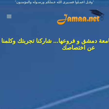
"وقـل اعمـلوا فسـيرى الله عـملكم ورسـوله والمؤمنـون"
معة دمشق و فروعها... شاركنا تجربتك وكلمنا
عن اختصاصك