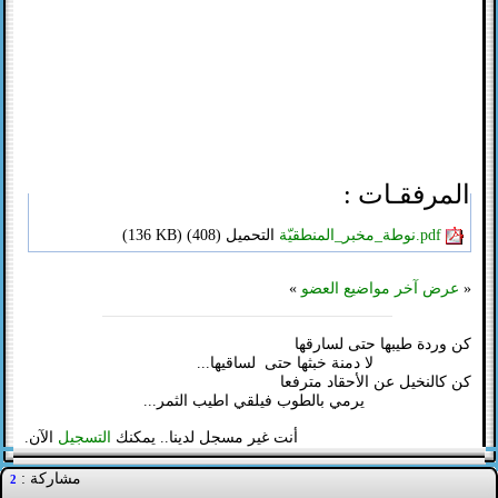
المرفقـات :
نوطة_مخبر_المنطقيّة.pdf
التحميل (
408)
(
136 KB
)
«
عرض آخر مواضيع العضو
»
كن وردة طيبها حتى لسارقها
لا دمنة خبثها حتى لساقيها...
كن كالنخيل عن الأحقاد مترفعا
يرمي بالطوب فيلقي اطيب الثمر...
أنت غير مسجل لدينا.. يمكنك
التسجيل
الآن.
مشاركة :
2