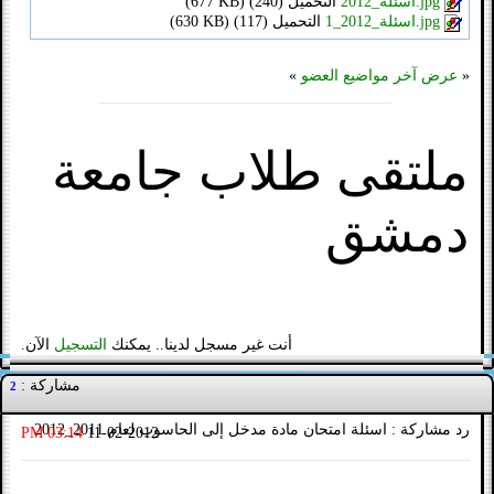
اسئلة_2012.jpg
التحميل (
240)
(
677 KB
)
اسئلة_2012_1.jpg
التحميل (
117)
(
630 KB
)
«
عرض آخر مواضيع العضو
»
ملتقى طلاب جامعة
دمشق
أنت غير مسجل لدينا.. يمكنك
التسجيل
الآن.
مشاركة :
2
رد مشاركة : اسئلة امتحان مادة مدخل إلى الحاسوب لعام 2011_2012
03:14 PM
11-02-2012