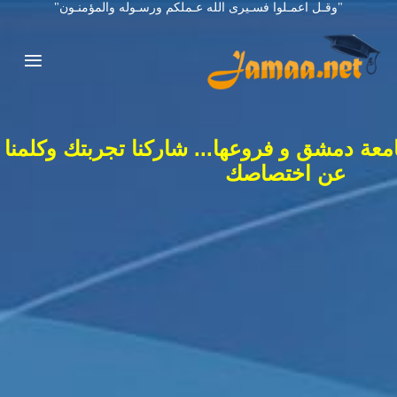
"وقـل اعمـلوا فسـيرى الله عـملكم ورسـوله والمؤمنـون"
معة دمشق و فروعها... شاركنا تجربتك وكلمنا
عن اختصاصك