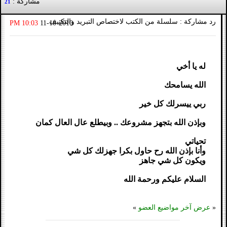
مشاركة :
21
رد مشاركة : سلسلة من الكتب لاختصاص التبريد والتكييف
10:03 PM
11-10-2010
له يا أخي
الله يسامحك
ربي ييسرلك كل خير
وبإذن الله بتجهز مشروعك .. وبيطلع عال العال كمان
تحياتي
وأنا بإذن الله رح حاول بكرا جهزلك كل شي
ويكون كل شي جاهز
السلام عليكم ورحمة الله
«
عرض آخر مواضيع العضو
»