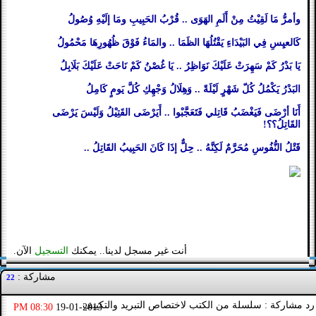
وأمرُّ مَا لَقِيْتُ مِنْ أَلَمِ الهَوَى .. قُرْبُ الحَبِيبِ ومَا إلَيْهِ وُصُولُ
كَالعيِسِ فِي البَيْدَاءِ يَقْتُلُهَا الظَمَا .. والمَاءُ فَوْقَ ظُهُورِهَا مَحْمُولُ
يَا بَدْرُ كَمْ سَهِرَتْ عَلَيْكَ نَوَاظِرُ .. يَا غُصْنُ كَمْ نَاحَتْ عَلَيْكَ بَلَابِلُ
البَدْرُ يَكْمُلُ كُلّ شَهْرٍ لَيْلَةً .. وَهِلَالُ وَجْهِكِ كُلَّ يَومٍ كَامِلُ
أَنَا أرْضَى فَيَغْضَبُ قَاتِلي فَتَعَجَّبْوا .. أَيَرْضَى القَتِيْلُ وَلَيْسَ يَرْضَى
القَاتِلُ؟؟!
قَتْلُ النُّفُوسِ مُحَرَّمٌ لَكِنَّهُ .. حِلٌّ إذَا كَانَ الحَبِيبُ القَاتِلُ ..
أنت غير مسجل لدينا.. يمكنك
التسجيل
الآن.
مشاركة :
22
رد مشاركة : سلسلة من الكتب لاختصاص التبريد والتكييف
08:30 PM
19-01-2013