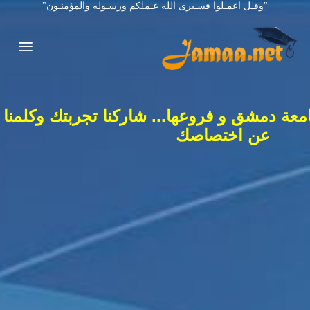
"وقـل اعمـلوا فسـيرى الله عـملكم ورسـوله والمؤمنـون"
معة دمشق و فروعها... شاركنا تجربتك وكلمنا
عن اختصاصك