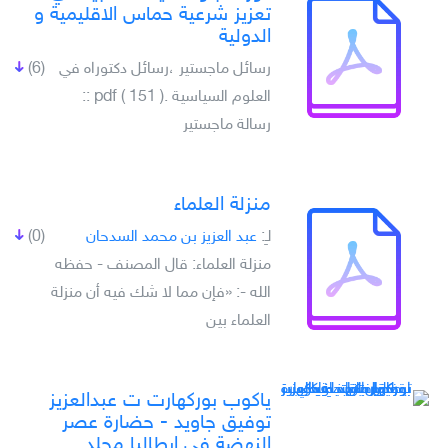
تعزيز شرعية حماس الاقليمية و
الدولية
رسائل ماجستير ،رسائل دكتوراه في
(6)
العلوم السياسية .pdf ( 151 ) ::
رسالة ماجستير
منزلة العلماء
لـِ:
عبد العزيز بن محمد السدحان
(0)
منزلة العلماء: قال المصنف - حفظه
الله -: «فإن مما لا شك فيه أن منزلة
العلماء بين
ياكوب بوركھارت ت عبدالعزيز
توفيق جاويد - حضارة عصر
النھضة في ايطاليا مجلد