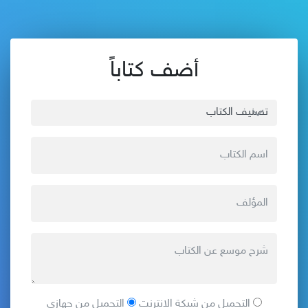
أضف كتاباً
التحميل من شبكة الانترنت
التحميل من جهازي