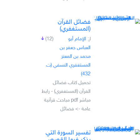
فضائل القرآن
(المستغفري)
لـِ:
الإمام أبو
(12)
العباس جعفر بن
محمد بن المعتز
المستغفري النسفي (ت
432)
تحميل كتاب فضائل
القرآن (المستغفري) - رابط
مباشر pdf مباحث قرآنية
عامة -> فضائل
تفسير السورة التي
يذكر فيها القصص