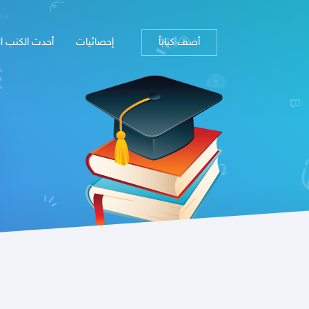
أضف كتاباً
إحصائيات
أحدث الكتب ا