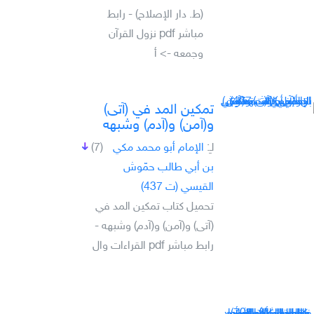
(ط. دار الإصلاح) - رابط
مباشر pdf نزول القرآن
وجمعه -> أ
تمكين المد في (آتى)
و(آمن) و(آدم) وشبهه
لـِ:
الإمام أبو محمد مكي
(7)
بن أبي طالب حمّوش
القيسي (ت 437)
تحميل كتاب تمكين المد في
(آتى) و(آمن) و(آدم) وشبهه -
رابط مباشر pdf القراءات وال