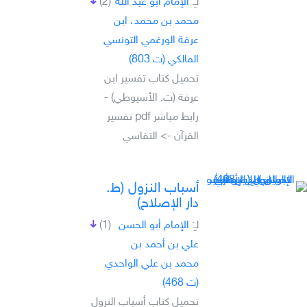
لـِ:
الإمام أبو عبد الله
(2)
محمد بن محمد، ابن
عرفة الورغمي التونسي
المالكي (ت 803)
تحميل كتاب تفسير ابن
عرفة (ت. الأسيوطي) -
رابط مباشر pdf تفسير
القرآن -> التفاسي
أسباب النزول (ط.
دار الإصلاح)
لـِ:
الإمام أبو الحسن
(1)
علي بن أحمد بن
محمد بن علي الواحدي
(ت 468)
تحميل كتاب أسباب النزول