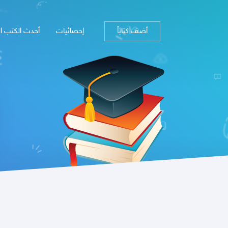
أضف كتاباً
إحصائيات
أحدث الكتب ا