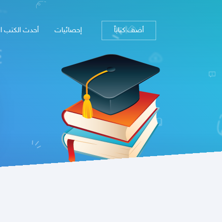
أضف كتاباً
إحصائيات
أحدث الكتب ا