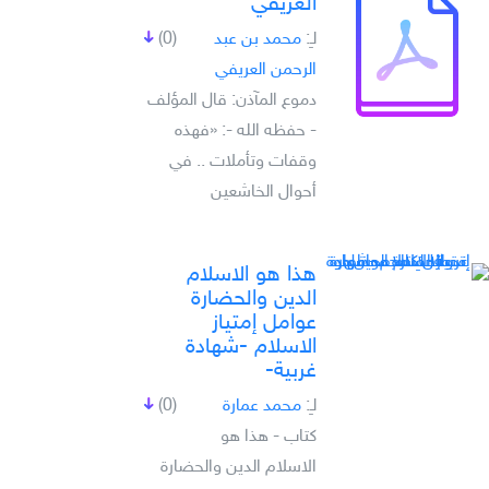
العريفي
لـِ:
محمد بن عبد
(0)
الرحمن العريفي
دموع المآذن: قال المؤلف
- حفظه الله -: «فهذه
وقفات وتأملات .. في
أحوال الخاشعين
هذا هو الاسلام
الدين والحضارة
عوامل إمتياز
الاسلام -شهادة
غربية-
لـِ:
محمد عمارة
(0)
كتاب - هذا هو
الاسلام الدين والحضارة