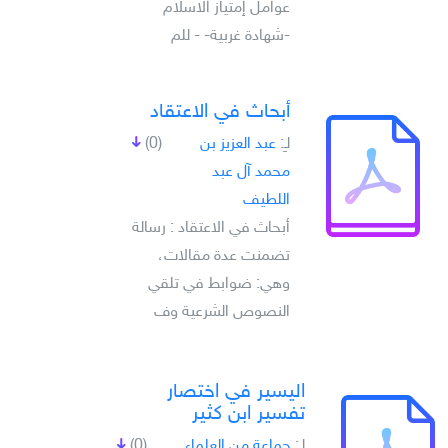
عوامل إمتياز الاسلام
-شهادة غربية- - للم
أبحاث في الاعتقاد
لـِ:
عبد العزيز بن
(0)
محمد آل عبد
اللطيف
أبحاث في الاعتقاد : رسالة
تضمنت عدة مقالات،
وهي: ضوابط في تلقي
النصوص الشرعية وف
اليسير في اختصار
تفسير ابن كثير
لـِ:
جماعة من العلماء
(0)