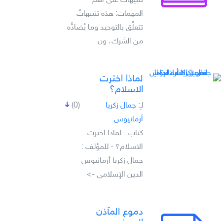
تنبيهات على أهم
المهمات: هذه تنبيهاتٌ
تتعلَّق بالتوحيد وما يُضادُّه
من الشرك، ون
لماذا اخترت
الاسلام؟
لـِ:
جمال زكريا
(0)
أرمانيوس
كتاب - لماذا اخترت
الاسلام؟ - للمؤلف :
جمال زكريا أرمانيوس
الدين الإسلامي ->
دموع المآذن