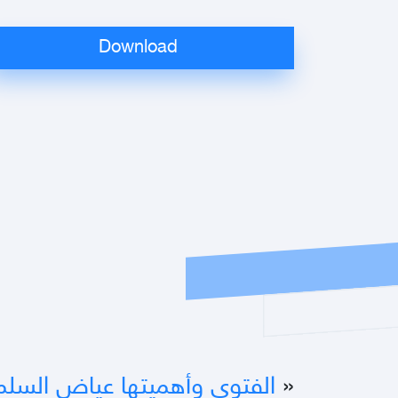
«
الفتوى وأهميتها عياض السل