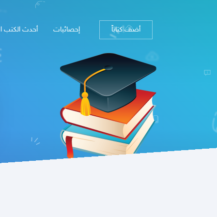
أضف كتاباً
إحصائيات
أحدث الكتب ا