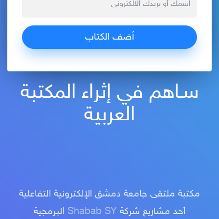
سـاهم في إثراء المكتبة
العربية
مكتبة ملتقى جامعة دمشق الإلكترونية التفاعلية
أحد مشاريع شركة
Shabab SY
البرمجية