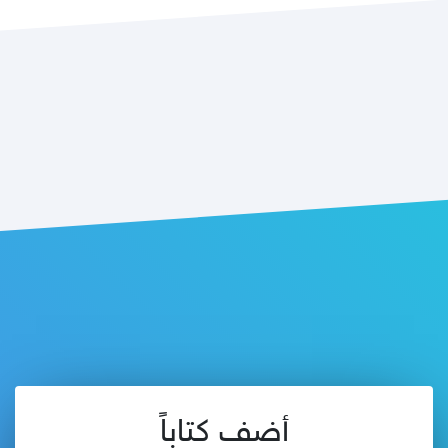
أضف كتاباً