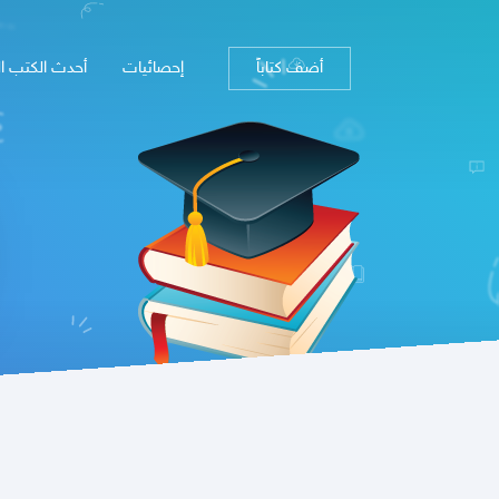
أضف كتاباً
إحصائيات
أحدث الكتب ا