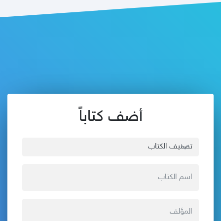
أضف كتاباً