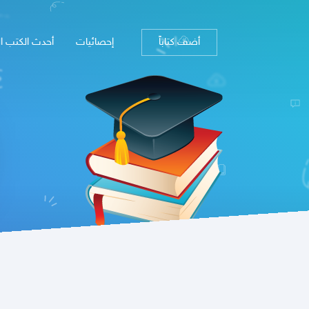
أضف كتاباً
إحصائيات
أحدث الكتب ا