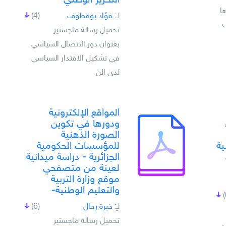
التحرير الوطني
ا
لـِ:
فؤاد بوقطوف
(4)
د
تحميل رسالة ماجستير
بعنوان دور الاتصال السياسي
في تشكيل الاقتدار السياسي
لدى الن
المواقع الإلكترونية
ودورها في تكوين
الصورة الذهنية
ية
للمؤسسات الحكومية
الجزائرية - دراسة ميدانية
لعينة من متصفحي
موقع وزارة التربية
والتعليم الوطنية-
لـِ:
خيرة رحال
(6)
تحميل رسالة ماجستير
ي