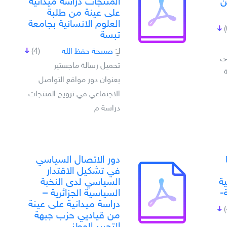
ن
المنتجات دراسة ميدانية
على عينة من طلبة
العلوم الانسانية بجامعة
تبسة
لـِ:
صبيحة حفظ الله
(4)
لى
تحميل رسالة ماجستير
بعنوان دور مواقع التواصل
الاجتماعي في ترويج المنتجات
دراسة م
دور الاتصال السياسي
في تشكيل الاقتدار
ية
السياسي لدى النخبة
-
السياسية الجزائرية –
دراسة ميدانية على عينة
من قياديي حزب جبهة