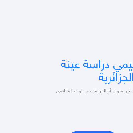
ظيمي دراسة عينة
زائرية
اة في الإدارة .pdf ( 53 ) :: رسالة ماجستير بعنوان أثر الحوافز على الولاء التنظيمي