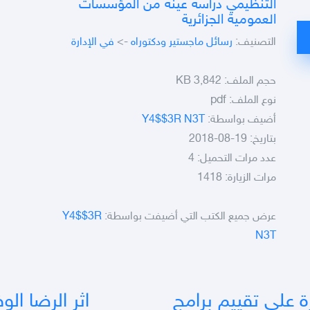
التنظيمي دراسة عينة من المؤسسات
العمومية الجزائرية
التصنيف:
رسائل ماجستير ودكتوراه
->
في الإدارة
حجم الملف:
3,842 KB
نوع الملف:
pdf
أضيف بواسطة:
Y4$$3R N3T
بتاريخ: 19-08-2018
عدد مرات التحميل: 4
مرات الزيارة: 1418
عرض جميع الكتب التي أضيفت بواسطة:
Y4$$3R
N3T
رة على تقييم برامج
اثر الرضا ال