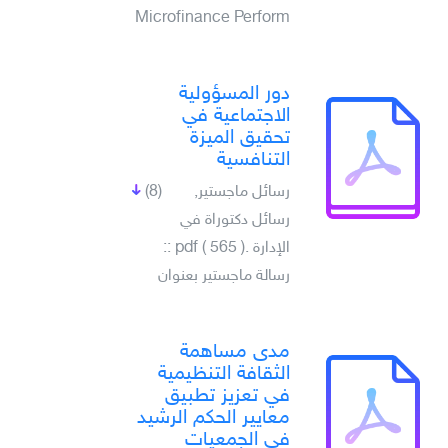
Microfinance Perform
دور المسؤولية
الاجتماعية في
تحقيق الميزة
التنافسية
رسائل ماجستير,
(8)
رسائل دكتوراة في
الإدارة .pdf ( 565 ) ::
رسالة ماجستير بعنوان
مدى مساهمة
الثقافة التنظيمية
في تعزيز تطبيق
معايير الحكم الرشيد
في الجمعيات