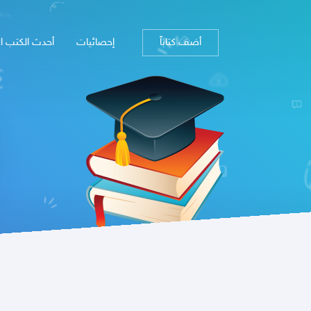
أضف كتاباً
إحصائيات
أحدث الكتب ا