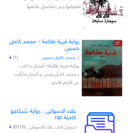
طفولتها وعن تفاصيل علاقتها
رواية قرية ظالمة - محمد كامل
حسين
لـِ:
محمد كامل حسين
(1)
رواية»قرية ظالمة» أفضل ما كتب
د.محمد كامل حسين و أجمل ما كُتِب
عن الأيام الأخير
علاء الاسوانى ..رواية شيكاجو
كاملة.rar
تحميل كتاب علاء الاسوانى
(6916)