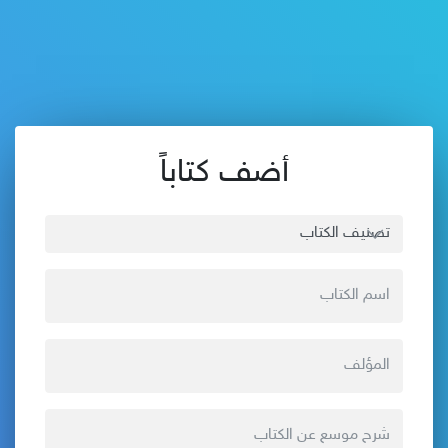
أضف كتاباً