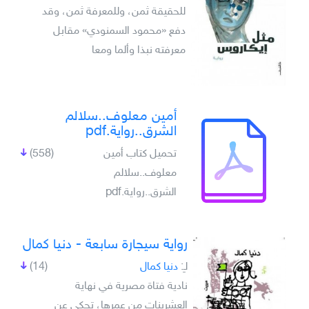
للحقيقة ثمن، وللمعرفة ثمن، وقد
دفع «محمود السمنودي» مقابل
معرفته نبذا وألما ومعا
أمين معلوف..سلالم
الشرق..رواية.pdf
تحميل كتاب أمين
(558)
معلوف..سلالم
الشرق..رواية.pdf
رواية سيجارة سابعة - دنيا كمال
لـِ:
دنيا كمال
(14)
نادية فتاة مصرية في نهاية
العشرينات من عمرها، تحكي عن