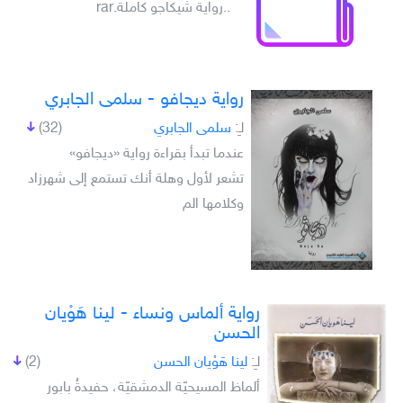
..رواية شيكاجو كاملة.rar
رواية ديجافو - سلمى الجابري
لـِ:
سلمى الجابري
(32)
عندما تبدأ بقراءة رواية «ديجافو»
تشعر لأول وهلة أنك تستمع إلى شهرزاد
وكلامها الم
رواية ألماس ونساء - لينا هَوْيان
الحسن
لـِ:
لينا هَوْيان الحسن
(2)
ألماظ المسيحيّة الدمشقيّة، حفيدةُ بابور