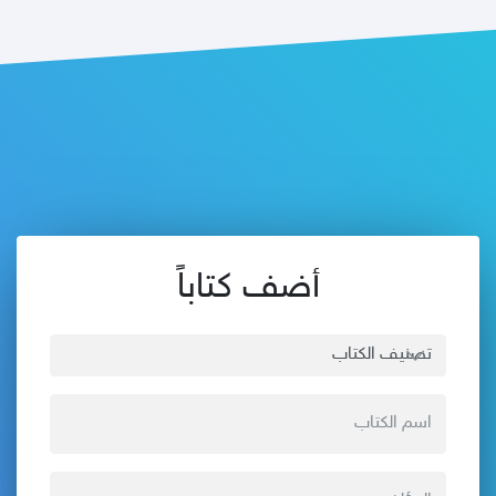
أضف كتاباً