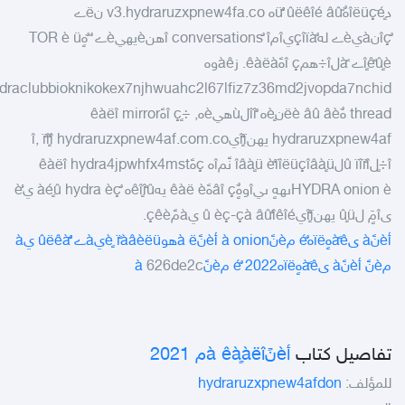
دîëüçَéٍهٌü ٌٌûëêîé âûّه v3.hydraruzxpnew4fa.co نëے
ٌîçنàيèے لهçîïàٌيîمî conversations ٌîهنèيهيèے ٌ ٌهٍü‏ TOR è
îٍêًûٍèے ًàلî÷همî çهًêàëà. زàêوه
draclubbioknikokex7njhwuahc2l67lfiz7z36md2jvopda7nchid
thread هٌëè âû âèنèٍه ٌîîلùهيèه, ÷ٍî çهًêàëî mirror
hydraruzxpnew4af يهنîٌٍَïيî, ïًîٌٍî hydraruzxpnew4af.com.co
÷ٍîلû ïîïًîلîâàٍü èٌïîëüçîâàٍü نًَمîه çهًêàëî hydra4jpwhfx4mst
HYDRA onion èىههٍ ىيîوهٌٍâî çهًêàë è يهêîٍîًûه ٌàéٍû hydra èç يèُ
ىîمٍَ لûٍü يهنîٌٍَïيû èç-çà âûٌîêîé يàمًَçêè.
أèنًà ىàًêهٍïëهéٌ مèنًà onion
أèنًà ëهوèٍ ïًàâèëüيàے ٌٌûëêà يà
مèنًَ
أèنًà ىàًêهٍïëهéٌ 2022 مèنًà
626de2c
تفاصيل كتاب
أèنًà êàٍàëîم 2021
للمؤلف:
hydraruzxpnew4afdon