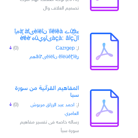
تصميم الغلاف وال
ءûًٌٍàے ïîêَïêà نèïëîىà ٌٍàًîمî
îلًàçِà: âîçىîويûه ًèٌêè
لـِ:
Cazrgep
(0)
رêîëüêî ٌٍîèٍ نèïëîى âûٌّهم
المفاهيم القرآنية من سورة
سبا
لـِ:
احمد عبد الرزاق مربوش
(0)
العامري
رساله خاصه فى تفسير مفاهيم
سورة سبأ