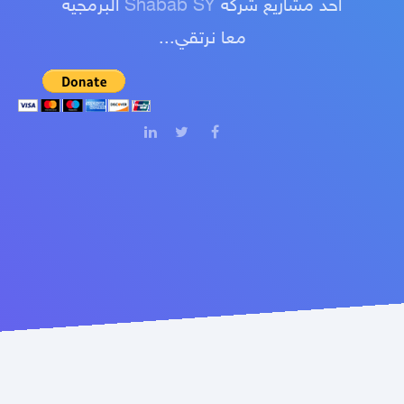
أحد مشاريع شركة
Shabab SY
البرمجية
معا نرتقي...