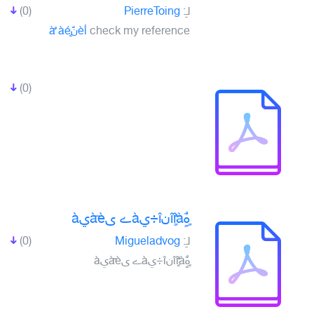
لـِ:
PierreToing
(0)
check my reference
أèنًà ٌàéٍ
(0)
ٍهٌٍîîٌٍàنî÷يàے ىàّèيà
لـِ:
Migueladvog
(0)
ٍهٌٍîîٌٍàنî÷يàے ىàّèيà