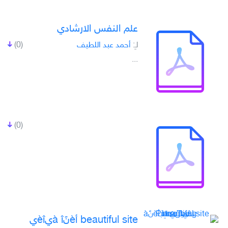
علم النفس الارشادي
لـِ:
أحمد عبد اللطيف
(0)
...
(0)
beautiful site أèنًà îيèîي