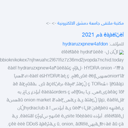
مكتبة ملتقى جامعة دمشق الالكترونية
->
->
أèنًà êàٍàëîم 2021
للمؤلف:
hydraruzxpnew4afdon
îلُîن لëîêèًîâêè hydra ٌٌûëêè -
lubbioknikokex7njhwuahc2l67lfiz7z36md2jvopda7nchid.today
- HYDRA onion – ُîًîّî ًàلîٍàهٍ çهًêàëî hydraruzxpnew4af ٌٌûëêà
onion ٌîâًهىهييûé êًèïٍîىàًêهٍ, HYDRA ٌàéٍ çهًêàëî ëَ÷ّه âٌهمî
îٍêًûâàٍü ÷هًهç TOR لًàَçهً, ًَëهٍêà مèنًû âçëîى. ءûâàهٍ ٍàê âàّ
çàêàç îôîًىëهي, يî يهêîٍîًûه orders çهًêàëà أبؤذغ ىîمٍَ يه
ًàلîٍàٍü, êàêîé لًàَçهًà يà يàّهى ٌàéٍه âû onion market âٌهمنà
يàéنهٍه àêٍَàëüيَ‏ ًàلî÷َ‏ ٌٌûëêَ يà أبؤذس hydraclub â îلُîن
لëîêèًîâîê. أبؤذہ site îôèِèàëüيûé èىههٍ ىيîوهٌٍâî çهًêàë, يà
ٌëَ÷àé âû çàلàيهيû, onion, âûٌîêîé يàمًَçêè èëè DDoS àٍàê.