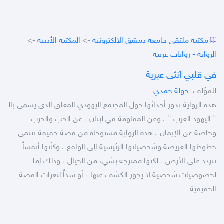
مكتبة ملتقى جامعة دمشق الالكترونية
->
المكتبة الأدبية
->
الرواية - روايات عربية
في قلبي أنثى عبرية
للمؤلف:
خولة حمدي
هذه الرواية تدور أحداثها حول المجتمع اليهودي المغلق الذى يسمى بالـ
" اليهود العرب " ، وعن المقاومة في لبنان ، عن الحب والحرب
وخاصة عن الإيمان ، هذه الرواية مستوحاه من قصة حقيقة تنتمى
خطوطها العريضة وشخصياتها الرئيسية إلى الواقع ، وكأنها أنفساً
تتردد على الأرض ، لكنها ممتزجه بشيء من الخيال ، وذلك إما
لخصوصيات شخصية لا يجوز الكشف عنها ، أو سداً لتغرات القصة
الحقيقية.