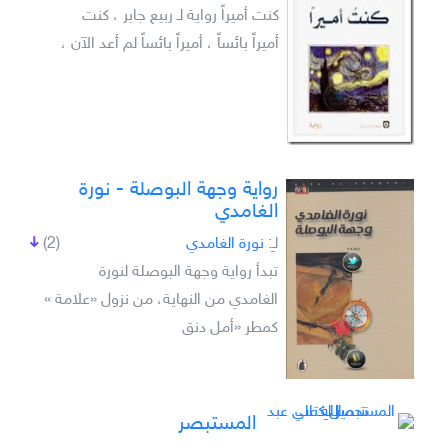
كنت أميراً رواية لـ ربيع جابر ، كنت
أميراً بائساً ، أميراً بائساً لم أعد الآن ،
رواية وجهة البوصلة - نورة
الغامدي
لـِ:
نورة الغامدي
(2)
تبدأ رواية وجهة البوصلة لنورة
الغامدي من النهاية، من نزول «علامة »
كمطر «أمل دنق
المستبصر