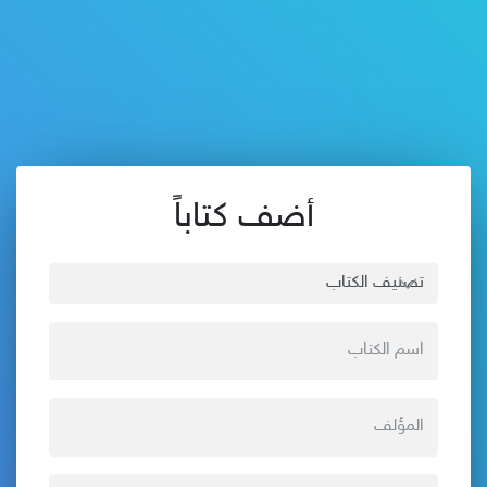
أضف كتاباً