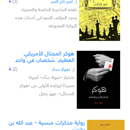
لـِ:
أمير تاج السر
(3)
بلغته الشاعرية الخاصة والمميزة،
يسرد المؤلف السوداني أحداث هذه
الرواية المشوقة.
هوكر المحتال الأمريكي
العظيم: شخصان في واحد
لـِ:
نقولا حداد
(2)
باختيار «نقولا حدَّاد» أميركا
مسرحًا لروايته الأولى عن «هوكر
المحتال»؛ فهو ينقل
رواية مذكرات منسية - عبد الله بن
بخيت