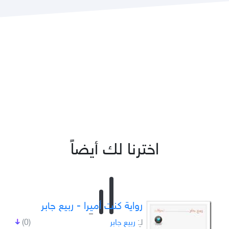
اخترنا لك أيضاً
رواية كنت أميرا - ربيع جابر
لـِ:
ربيع جابر
(0)