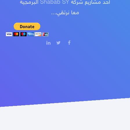
أحد مشاريع شركة
Shabab SY
البرمجية
معا نرتقي...