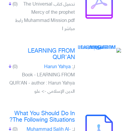
تحميل كتاب The Universal
(0)
Mercy of the prophet
Muhammad Mission.pdf رابط
مباشر I
LEARNING FROM
QUR'AN
لـِ:
Harun Yahya
(0)
Book - LEARNING FROM
QUR'AN - author : Harun Yahya
الدين الإسلامي -> علو
What You Should Do In
The Following Situations?
لـِ:
Muhammad Salih Al-
(0)