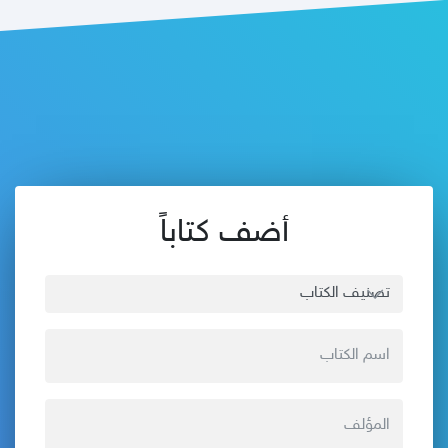
أضف كتاباً