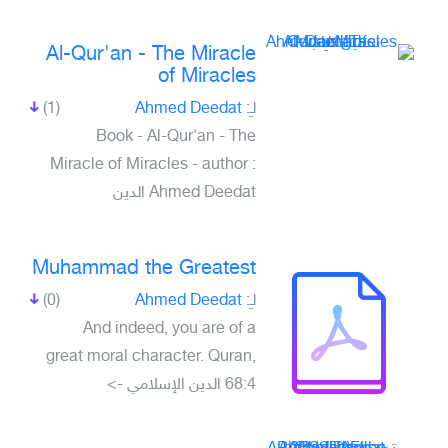
Al-Qur'an - The Miracle
of Miracles
(1)
Ahmed Deedat
لـِ:
Book - Al-Qur'an - The
Miracle of Miracles - author :
Ahmed Deedat الدين
Muhammad the Greatest
(0)
Ahmed Deedat
لـِ:
And indeed, you are of a
great moral character. Quran,
68:4 الدين الإسلامي ->