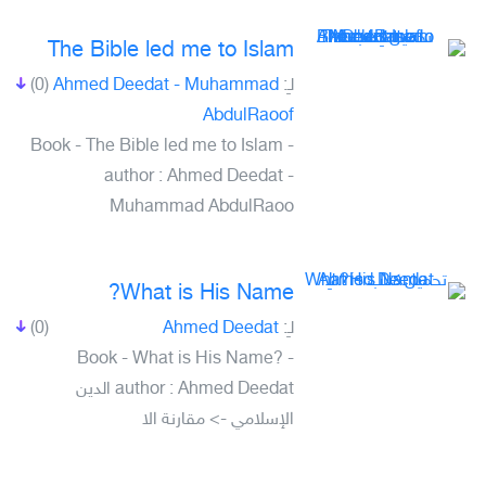
The Bible led me to Islam
(0)
Ahmed Deedat - Muhammad
لـِ:
AbdulRaoof
Book - The Bible led me to Islam -
author : Ahmed Deedat -
Muhammad AbdulRaoo
What is His Name?
(0)
Ahmed Deedat
لـِ:
Book - What is His Name? -
author : Ahmed Deedat الدين
الإسلامي -> مقارنة الا