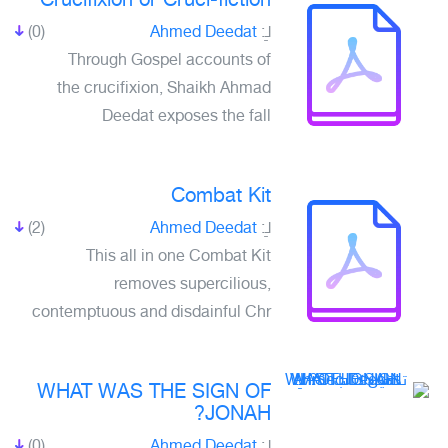
Crucifixion or Cruci-fiction
(0)
Ahmed Deedat
لـِ:
Through Gospel accounts of
the crucifixion, Shaikh Ahmad
Deedat exposes the fall
Combat Kit
(2)
Ahmed Deedat
لـِ:
This all in one Combat Kit
removes supercilious,
contemptuous and disdainful Chr
WHAT WAS THE SIGN OF
JONAH?
(0)
Ahmed Deedat
لـِ: