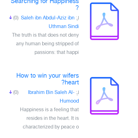
Searching for Happiness
?
(0)
Saleh ibn Abdul-Aziz ibn
لـِ:
Uthman Sindi
The truth is that does not deny
any human being stripped of
passions: that happi
How to win your wifers
heart?
(0)
Ibrahim Bin Saleh Al-
لـِ:
Humood
Happiness is a feeling that
resides in the heart. It is
characterized by peace o