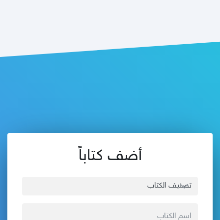
أضف كتاباً