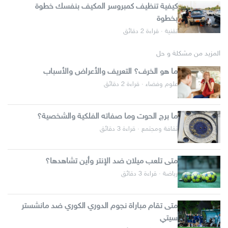
كيفية تنظيف كمبروسر المكيف بنفسك خطوة
بخطوة
تقنية · قراءة 2 دقائق
المزيد من مشكلة و حل
ما هو الخرف؟ التعريف والأعراض والأسباب
علوم وفضاء · قراءة 2 دقائق
ما برج الحوت وما صفاته الفلكية والشخصية؟
ثقافة ومجتمع · قراءة 3 دقائق
متى تلعب ميلان ضد الإنتر وأين تشاهدها؟
رياضة · قراءة 3 دقائق
متى تقام مباراة نجوم الدوري الكوري ضد مانشستر
سيتي