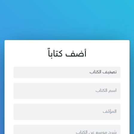
أضف كتاباً