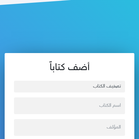
أضف كتاباً