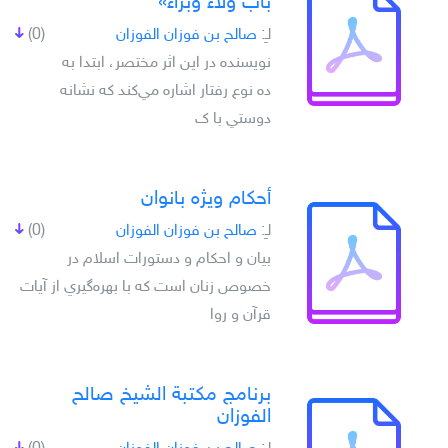
باب ولاء وبراء»
لـِ:
صالح بن فوزان الفوزان
(0)
نويسنده در اين اثر مختصر، ابتدا به
ده نوع رفتار اشاره مي‌کند که نشانه
دوستي با ک
أحكام ويژه بانوان
لـِ:
صالح بن فوزان الفوزان
(0)
بيان و احکام و دستورات اسلام در
خصوص زنان است که با بهره‌گيري از آيات
قرآن و روا
برنامج مكتبة الشيخ صالح
الفوزان