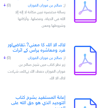
لـِ:
صالح بن فوزان الفوزان
(0)
رسالة مختصرة تبين مكانة لا إله إلا
الله في الحياة، وفضلها، وأركانها
وشروطها ومعن
لاالہ الا اللہ کا معني?،تقاضےاور
فرد ومعاشرہ پراس کے اثرات
لـِ:
صالح بن فوزان الفوزان
(0)
زير نظر کتاب ميں شيخ صالح بن
فوزان الفوزان حفظہ اللہ نےکلمہ شہادت
لاالہ الا اللہ
إعانة المستفيد بشرح كتاب
التوحيد الذي هو حق الله على