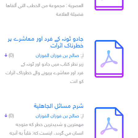
العصرية : مجموعة من الخطب التي ألقاها
فضيلة العلامة
جادو ٹونہ کے فرد اور معاشرے پر
خطرناک اثرات
لـِ:
صالح بن فوزان الفوزان
(0)
زير نظر کتاب ميں جادو اور ٹونہ کے
فرد اور معاشرے پرہونے والے خطرناک اثرات
کو انت
شرح مسائل الجاهلية
لـِ:
صالح بن فوزان الفوزان
(0)
مهمترين و شديدترين خطر كه متوجه
انسان مي گردد، اينست كه: قلباً به آنچه