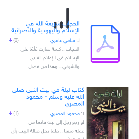
الحجاب شريعة الله في
الإسلام واليهودية والنصرانية
لـِ:
سامي عامري
(0)
الحجاب .. كلمة صارت عَلَمًا على
الإسلام في الإعلام الغربي
والشرقي... وهذا من فضل
كتاب ليلة في بيت النبى صلى
الله عليه وسلم - محمود
المصري
لـِ:
محمود المصري
(1)
لو رجع رجل إلى بيته قادما من
عمله متعبا .. فلما دخل صالة البيت رأى