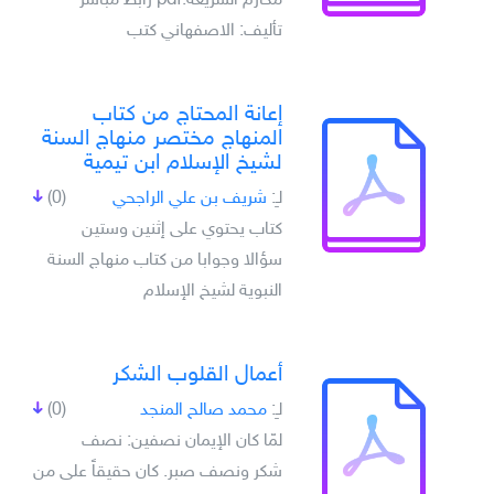
مكارم الشريعة.pdf رابط مباشر -
تأليف: الاصفهاني كتب
إعانة المحتاج من كتاب
المنهاج مختصر منهاج السنة
لشيخ الإسلام ابن تيمية
لـِ:
شريف بن علي الراجحي
(0)
كتاب يحتوي على إثنين وستين
سؤالا وجوابا من كتاب منهاج السنة
النبوية لشيخ الإسلام
أعمال القلوب الشكر
لـِ:
محمد صالح المنجد
(0)
لمّا كان الإيمان نصفين: نصف
شكر ونصف صبر. كان حقيقاً على من