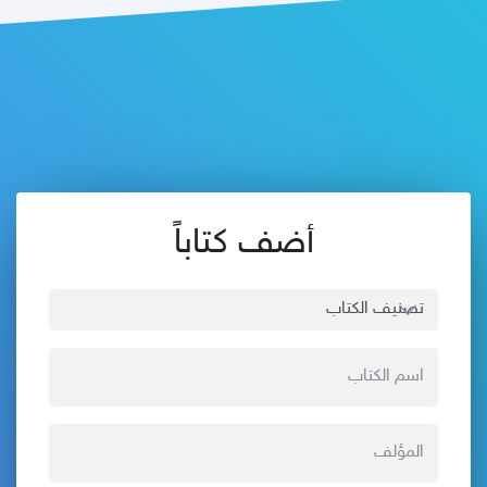
أضف كتاباً