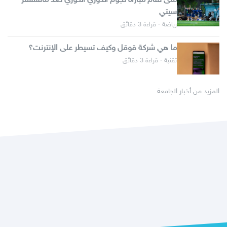
متى تقام مباراة نجوم الدوري الكوري ضد مانشستر
سيتي
رياضة · قراءة 3 دقائق
ما هي شركة قوقل وكيف تسيطر على الإنترنت؟
تقنية · قراءة 3 دقائق
المزيد من أخبار الجامعة