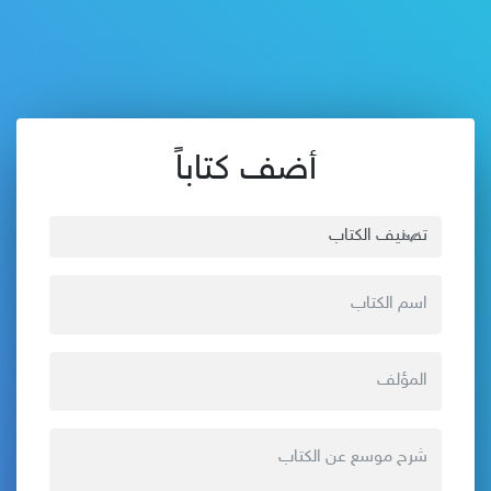
أضف كتاباً