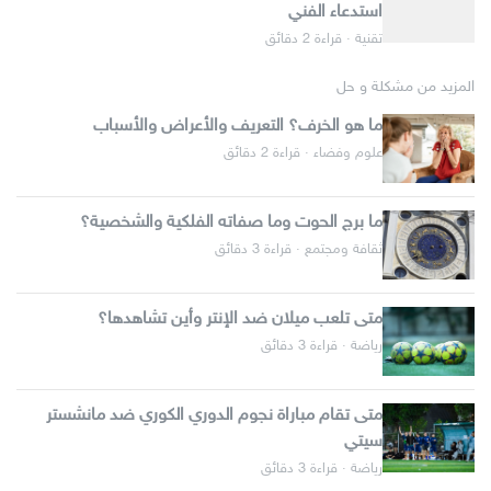
استدعاء الفني
تقنية · قراءة 2 دقائق
المزيد من مشكلة و حل
ما هو الخرف؟ التعريف والأعراض والأسباب
علوم وفضاء · قراءة 2 دقائق
ما برج الحوت وما صفاته الفلكية والشخصية؟
ثقافة ومجتمع · قراءة 3 دقائق
متى تلعب ميلان ضد الإنتر وأين تشاهدها؟
رياضة · قراءة 3 دقائق
متى تقام مباراة نجوم الدوري الكوري ضد مانشستر
سيتي
رياضة · قراءة 3 دقائق