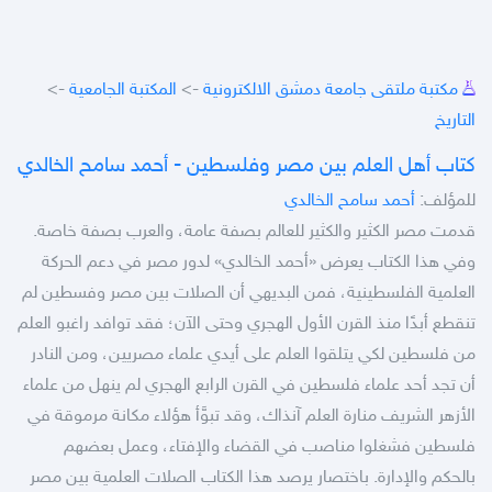
مكتبة ملتقى جامعة دمشق الالكترونية
->
المكتبة الجامعية
->
التاريخ
كتاب أهل العلم بين مصر وفلسطين - أحمد سامح الخالدي
للمؤلف:
أحمد سامح الخالدي
قدمت مصر الكثير والكثير للعالم بصفة عامة، والعرب بصفة خاصة.
وفي هذا الكتاب يعرض «أحمد الخالدي» لدور مصر في دعم الحركة
العلمية الفلسطينية، فمن البديهي أن الصلات بين مصر وفسطين لم
تنقطع أبدًا منذ القرن الأول الهجري وحتى الآن؛ فقد توافد راغبو العلم
من فلسطين لكي يتلقوا العلم على أيدي علماء مصريين، ومن النادر
أن تجد أحد علماء فلسطين في القرن الرابع الهجري لم ينهل من علماء
الأزهر الشريف منارة العلم آنذاك، وقد تبوَّأ هؤلاء مكانة مرموقة في
فلسطين فشغلوا مناصب في القضاء والإفتاء، وعمل بعضهم
بالحكم والإدارة. باختصار يرصد هذا الكتاب الصلات العلمية بين مصر