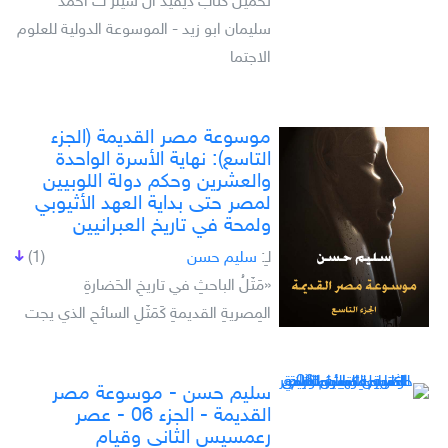
تحميل كتاب ديفيد ال سيلز ت احمد
سليمان ابو زيد - الموسوعة الدولية للعلوم
الاجتما
موسوعة مصر القديمة (الجزء
التاسع): نهاية الأسرة الواحدة
والعشرين وحكم دولة اللوبيين
لمصر حتى بداية العهد الأثيوبي
ولمحة في تاريخ العبرانيين
لـِ:
سليم حسن
(1)
«مَثَلُ الباحثِ في تاريخِ الحَضارةِ
المِصريةِ القديمةِ كَمَثَلِ السائحِ الذي يجت
سليم حسن - موسوعة مصر
القديمة - الجزء 06 - عصر
رعمسيس الثاني وقيام