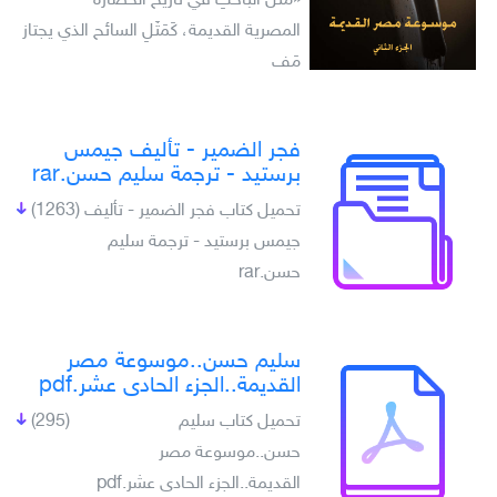
«مَثَلُ الباحثِ في تاريخ الحضارة
المصرية القديمة، كَمَثَلِ السائح الذي يجتاز
مَف
فجر الضمير - تأليف جيمس
برستيد - ترجمة سليم حسن.rar
تحميل كتاب فجر الضمير - تأليف
(1263)
جيمس برستيد - ترجمة سليم
حسن.rar
سليم حسن..موسوعة مصر
القديمة..الجزء الحادى عشر.pdf
تحميل كتاب سليم
(295)
حسن..موسوعة مصر
القديمة..الجزء الحادى عشر.pdf