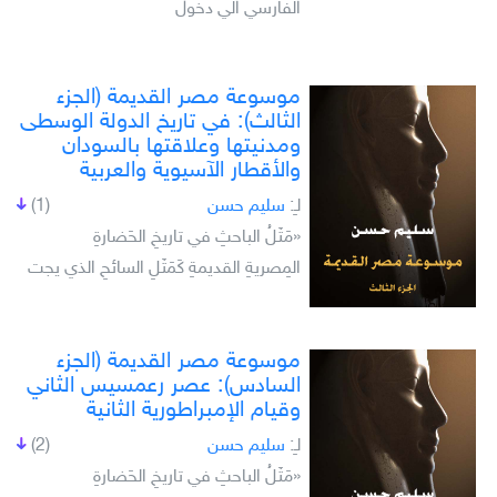
الفارسي الي دخول
موسوعة مصر القديمة (الجزء
الثالث): في تاريخ الدولة الوسطى
ومدنيتها وعلاقتها بالسودان
والأقطار الآسيوية والعربية
لـِ:
سليم حسن
(1)
«مَثَلُ الباحثِ في تاريخِ الحَضارةِ
المِصريةِ القديمةِ كَمَثَلِ السائحِ الذي يجت
موسوعة مصر القديمة (الجزء
السادس): عصر رعمسيس الثاني
وقيام الإمبراطورية الثانية
لـِ:
سليم حسن
(2)
«مَثَلُ الباحثِ في تاريخِ الحَضارةِ