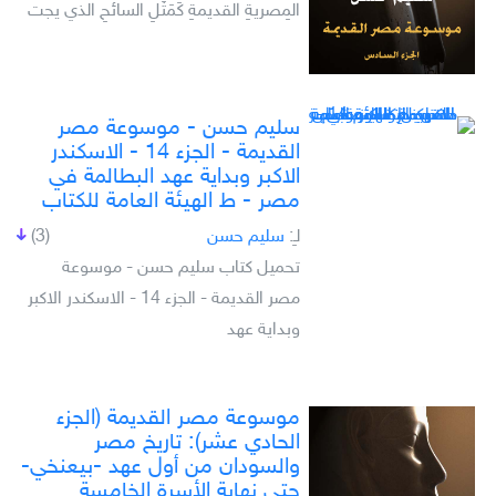
المِصريةِ القديمةِ كَمَثَلِ السائحِ الذي يجت
سليم حسن - موسوعة مصر
القديمة - الجزء 14 - الاسكندر
الاكبر وبداية عهد البطالمة في
مصر - ط الهيئة العامة للكتاب
لـِ:
سليم حسن
(3)
تحميل كتاب سليم حسن - موسوعة
مصر القديمة - الجزء 14 - الاسكندر الاكبر
وبداية عهد
موسوعة مصر القديمة (الجزء
الحادي عشر): تاريخ مصر
والسودان من أول عهد -بيعنخي-
حتى نهاية الأسرة الخامسة