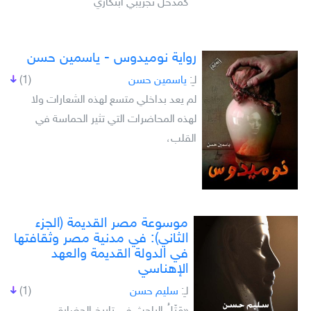
كمدخل تجريبي ابتكاري
رواية نوميدوس - ياسمين حسن
لـِ:
ياسمين حسن
(1)
لم يعد بداخلي متسع لهذه الشعارات ولا
لهذه المحاضرات التي تثير الحماسة في
القلب،
موسوعة مصر القديمة (الجزء
الثاني): في مدنية مصر وثقافتها
في الدولة القديمة والعهد
الإهناسي
لـِ:
سليم حسن
(1)