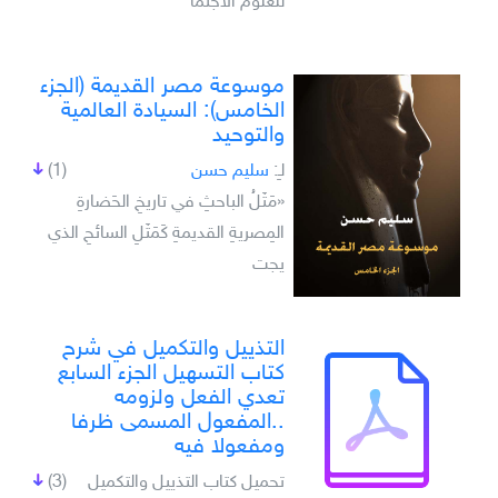
للعلوم الاجتما
موسوعة مصر القديمة (الجزء
الخامس): السيادة العالمية
والتوحيد
لـِ:
سليم حسن
(1)
«مَثَلُ الباحثِ في تاريخِ الحَضارةِ
المِصريةِ القديمةِ كَمَثَلِ السائحِ الذي
يجت
التذييل والتكميل في شرح
كتاب التسهيل الجزء السابع
تعدي الفعل ولزومه
..المفعول المسمى ظرفا
ومفعولا فيه
تحميل كتاب التذييل والتكميل
(3)