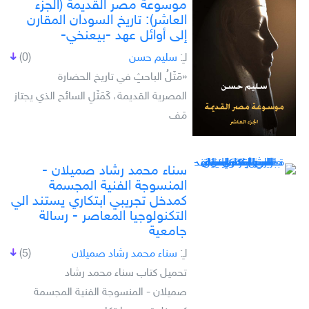
موسوعة مصر القديمة (الجزء
العاشر): تاريخ السودان المقارن
إلى أوائل عهد -بيعنخي-
لـِ:
سليم حسن
(0)
«مَثَلُ الباحثِ في تاريخ الحضارة
المصرية القديمة، كَمَثَلِ السائح الذي يجتاز
مَف
سناء محمد رشاد صميلان -
المنسوجة الفنية المجسمة
كمدخل تجريبي ابتكاري يستند الي
التكنولوجيا المعاصر - رسالة
جامعية
لـِ:
سناء محمد رشاد صميلان
(5)
تحميل كتاب سناء محمد رشاد
صميلان - المنسوجة الفنية المجسمة