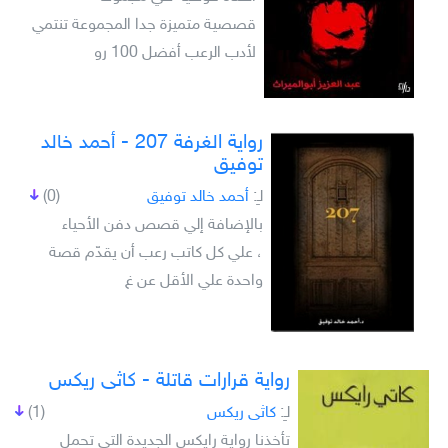
قصصية متميزة جدا المجموعة تنتمي
لأدب الرعب أفضل 100 رو
رواية الغرفة 207 - أحمد خالد
توفيق
لـِ:
أحمد خالد توفيق
(0)
بالإضافة إلي قصص دفن الأحياء
، علي كل كاتب رعب أن يقدّم قصة
واحدة علي الأقل عن غ
رواية قرارات قاتلة - كاثى ريكس
لـِ:
كاثى ريكس
(1)
تأخذنا رواية رايكس الجديدة التى تحمل