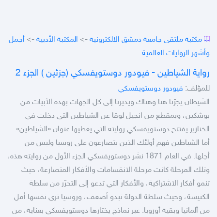
مكتبة ملتقى جامعة دمشق الالكترونية
->
المكتبة الأدبية
->
أجمل
وأشهر الروايات العالمية
رواية الشياطين - فيودور دوستويفسكي (جزئين ) الجزء 2
للمؤلف:
فيودور دوستويفسكي
الشيطان يجرّنا هنا وهناك ويديرنا إلى كل الجهات بهذه الأبيات من
بوشكين، وبمقطع من انجيل لوقا عن الشياطين التي دخلت في
الخنازير يفتتح دوستويفسكي روايته التي يعطيها عنوان «الشياطين».
أما الشياطين فهم أولئك الذين يتصارعون على روسيا وليس من
أجلها. في العام 1871 نشر دوستويفسكي الجزء الأول من روايته هذه،
وتلك المرحلة كانت مرحلة الانقسامات والأفكار المتصارعة، حيث
تنمو أفكار الاشتراكية، والأفكار التي تدعو إلى التحرّر من سلطة
الكنيسة، وحيث سلطة الدولة تبدو أضعف، وروسيا ترى نفسها أقل
من ألمانيا وبقية أوروبا. عبر نماذج يختارها دوستويفسكي بعناية، من