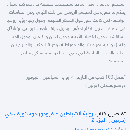
المجتمع الروسي، وهي نماذج لشخصيات حقيقية في جزء كبير منها ،
يقدّم لنا صورة عن المجتمع الروسي في تلك الأيام، وعن النقاشات
الواسعة التي كانت تدور حول الأفكار الجديدة، وحول رغبة رؤية روسيا
في مصاف الدول الأكثر تحضّراً، وحول حياة الشعب الروسي. وتشكّل
المناقشات حول القضايا الأدبية وحول الدين والايمان، وحول الخير
والشرّ، والارستقراطية، والديمقراطية، وحرية التفكير، والصراع بين
العلم والدين... الخلفية التي يبني عليها دوستويفسكي نماذج
شخصياته
أفضل 100 كتاب فى التاريخ -> رواية الشياطين - فيودور
دوستويفسكي (جزئين )
تفاصيل كتاب
رواية الشياطين - فيودور دوستويفسكي
(جزئين ) الجزء 2
للمؤلف:
فيودور دوستويفسكي