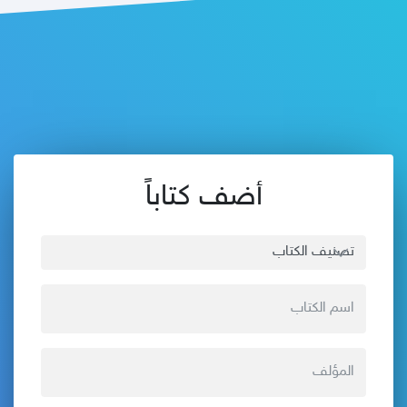
أضف كتاباً