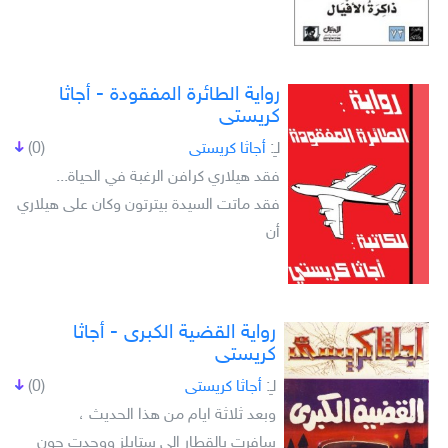
رواية الطائرة المفقودة - أجاثا
كريستى
لـِ:
أجاثا كريستى
(0)
فقد هيلاري كرافن الرغبة في الحياة...
فقد ماتت السيدة بيترتون وكان على هيلاري
أن
رواية القضية الكبرى - أجاثا
كريستى
لـِ:
أجاثا كريستى
(0)
وبعد ثلاثة ايام من هذا الحديث ،
سافرت بالقطار إلى ستايلز ووجدت جون