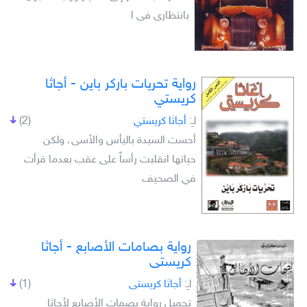
بانتظارى فى ا
رواية تحريات باركر باين - أجاثا
كريستي
لـِ:
أجاثا كريستي
(2)
أحست السيدة باليأس والأسى، ولكن
حياتها انقلبت رأساً على عقب بعدما قرأت
في الصحيف
رواية بصامات الأصابع - أجاثا
كريستى
لـِ:
أجاثا كريستى
(1)
تحميل رواية بصمات الأصابع لأجاثا