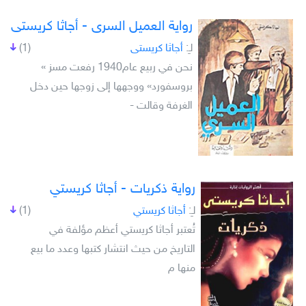
رواية العميل السرى - أجاثا كريستى
لـِ:
أجاثا كريستى
(1)
نحن في ربيع عام1940 رفعت مسز »
بروسفورد» ووجهها إلى زوجها حين دخل
الغرفة وقالت -
رواية ذكريات - أجاثا كريستي
لـِ:
أجاثا كريستي
(1)
تُعتبر أجاثا كريستي أعظم مؤلفة في
التاريخ من حيث انتشار كتبها وعدد ما بيع
منها م