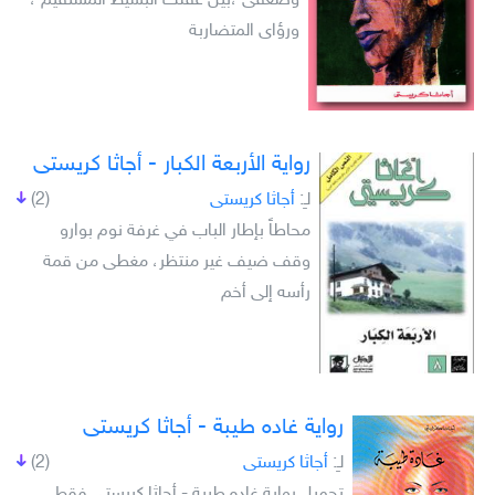
وضعفى ،بين عقلك البسيط المستقيم ،
ورؤاى المتضاربة
رواية الأربعة الكبار - أجاثا كريستى
لـِ:
أجاثا كريستى
(2)
محاطاً بإطار الباب في غرفة نوم بوارو
وقف ضيف غير منتظر، مغطى من قمة
رأسه إلى أخم
رواية غاده طيبة - أجاثا كريستى
لـِ:
أجاثا كريستى
(2)
تحميل رواية غاده طيبة - أجاثا كريستى فقط