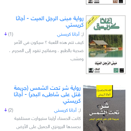
رواية مبنى الرجل الميت - أجاثا
كريستي
لـِ:
أجاثا كريستي
(1)
كيف تتم هذه اللعبة ؟ سيكون في الأمر
ضحية بالطبع ، ومفاتيح تقود إلى المجرم ،
ومشب
رواية شر تحت الشمس (جريمة
قتل على شاطىء البحر) - أجاثا
كريستي
لـِ:
أجاثا كريستي
(2)
كانت الحسناء أرلينا ستيوارت مستلقية
بجسدها البرونزي الجميل على الأرض