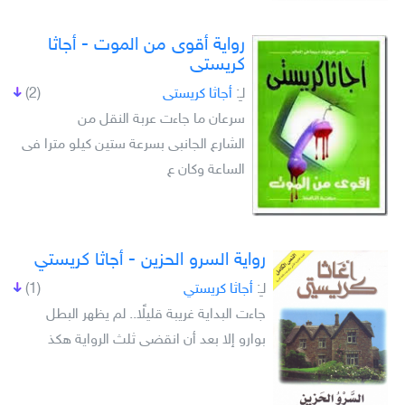
رواية أقوى من الموت - أجاثا
كريستى
لـِ:
أجاثا كريستى
(2)
سرعان ما جاءت عربة النقل من
الشارع الجانبى بسرعة ستين كيلو مترا فى
الساعة وكان ع
رواية السرو الحزين - أجاثا كريستي
لـِ:
أجاثا كريستي
(1)
جاءت البداية غريبة قليلًا.. لم يظهر البطل
بوارو إلا بعد أن انقضى ثلث الرواية هكذ