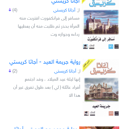
أجاثا كريستي
لـِ:
أجاثا كريستي
(4)
مسافر إلى فرانكفورت اقتربت منه
المرأة بحذر ثم طلبت منه أن يعطيها
رداءه وجوازه وت
رواية جريمة العيد - أجاثا كريستي
لـِ:
أجاثا كريستي
(2)
إنها ليلة عيد الميلاد ، وقد اجتمع
أفراد عائلة ( لي ) بعد طول تفرق غير أن
هذا الا