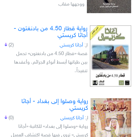
ووجهها مقاب
رواية قطار 4.50 من بادنغتون -
أجاثا كريستي
لـِ:
أجاثا كريستي
(2)
قصة «قطار 4.50 من بادنغتون» تحمل
بين طياتها أبسط أنواع الجرائم، وأعقدها
تنفيذاً،
رواية وصلوا إلى بغداد - أجاثا
كريستي
لـِ:
أجاثا كريستي
(0)
رواية «وصلوا إلى بغداد» للكاتبة «أجاثا
كريستى» تروى فيها قصة اكتشاف العميل