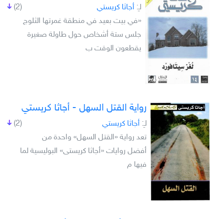
لـِ:
أجاثا كريستي
(2)
«في بيت بعيد في منطقة غمرتها الثلوج
جلس ستة أشخاص حول طاولة صغيرة
يقطعون الوقت ب
رواية القتل السهل - أجاثا كريستي
لـِ:
أجاثا كريستي
(2)
تعد رواية «القتل السهل» واحدة من
أفضل روايات «أجاثا كريستى» البوليسية لما
فيها م