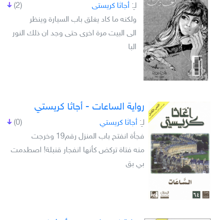
لـِ:
أجاثا كريستى
(2)
ولكنه ما كاد يغلق باب السيارة وينظر
الى البيت مرة اخرى حتى وجد ان ذلك النور
البا
رواية الساعات - أجاثا كريستي
لـِ:
أجاثا كريستي
(0)
فجأة انفتح باب المنزل رقم19 وخرجت
منه فتاة تركض كأنها انفجار قنبلة! اصطدمت
بي بق