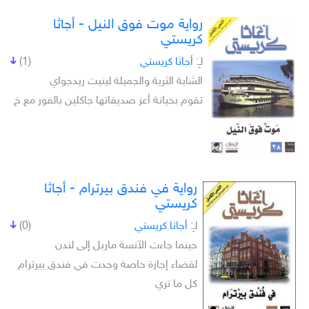
رواية موت فوق النيل - أجاثا
كريستي
لـِ:
أجاثا كريستي
(1)
الشابة الثرية والجميلة لينيت ريدجواي
تقوم بخيانة أعز صديقاتها جاكلين بالفور مع خ
رواية في فندق بيرترام - أجاثا
كريستي
لـِ:
أجاثا كريستي
(0)
حينما جاءت الآنسة ماربل إلى لندن
لقضاء إجازة خاصة وجدت في فندق بيرترام
كل ما تري