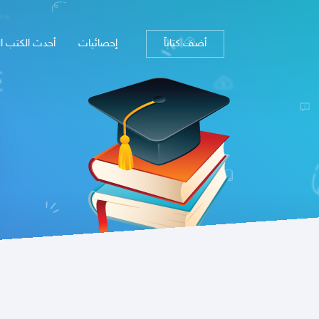
أضف كتاباً
إحصائيات
أحدث الكتب ا