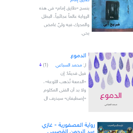
طارق إمام
ينسج «طارق إمام» في هذه
الرواية عالماً عجائبياً، البطل
والمحرك فيه وليٌ غامض
يحي
الدموع
لـِ:
محمد السباعي
(1)
قيل قديمًا: إن
«الدمعة تُذهب اللوعة»،
ولا بد أن الفتى المكلوم
«إصطيفان» سيذرف ال
رواية العصفورية - غازي
عبد الرحمن القصيبي