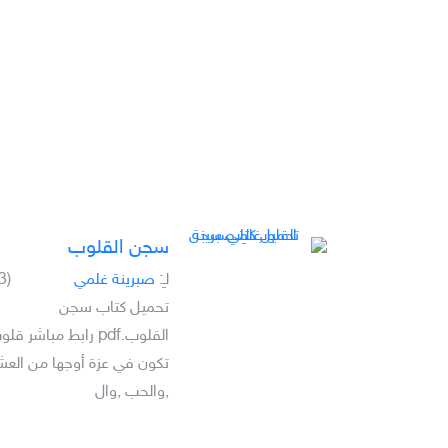
سجن القلوب
لـِ:
صبرينة غلمي
(3)
تحميل كتاب سجن
القلوب.pdf رابط مباشر قل
تكون في عزة أوجها من الع
,والحب ,وال