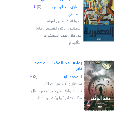
لـِ:
غازي عبد الرحمن
(0)
القصيبي
خذوا الحكمة من أفواه
المجانين» وكأن القصيبي حاول
من خلال هذه العصفورية
التأكيد ع
رواية بعد الوقت - محمد
ناير
لـِ:
محمد ناير
(2)
ستحتار وأنت تقرأ أحداث
تلك الرواية، هل هي محض خيال
مؤلف؟ أم أنها رؤية مزجت الواق