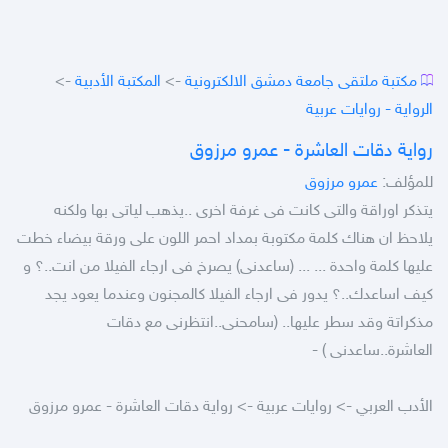
مكتبة ملتقى جامعة دمشق الالكترونية
->
المكتبة الأدبية
->
الرواية - روايات عربية
رواية دقات العاشرة - عمرو مرزوق
للمؤلف:
عمرو مرزوق
يتذكر اوراقة والتى كانت فى غرفة اخرى ..يذهب لياتى بها ولكنه
يلاحظ ان هناك كلمة مكتوبة بمداد احمر اللون على ورقة بيضاء خطت
عليها كلمة واحدة ... ... (ساعدنى) يصرخ فى ارجاء الفيلا من انت..؟ و
كيف اساعدك..؟ يدور فى ارجاء الفيلا كالمجنون وعندما يعود يجد
مذكراتة وقد سطر عليها.. (سامحنى..انتظرنى مع دقات
العاشرة..ساعدنى ) -
الأدب العربي -> روايات عربية -> رواية دقات العاشرة - عمرو مرزوق