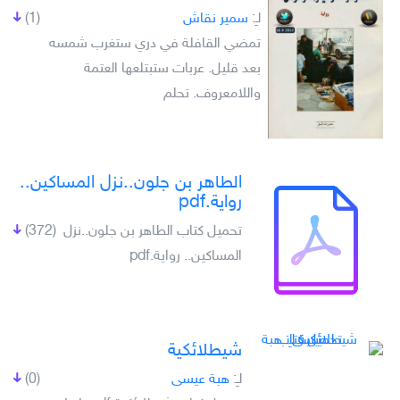
لـِ:
سمير نقاش
(1)
تمضي القافلة في دري ستغرب شمسه
بعد قليل. عربات ستبتلعها العتمة
واللامعروف. تحلم
الطاهر بن جلون..نزل المساكين..
رواية.pdf
تحميل كتاب الطاهر بن جلون..نزل
(372)
المساكين.. رواية.pdf
شيطلائكية
لـِ:
هبة عيسى
(0)