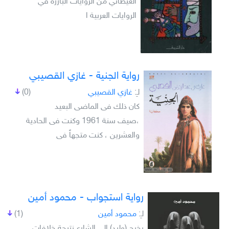
الغيطاني من الروايات البارزة في
الروايات العربية ا
رواية الجنية - غازي القصيبي
لـِ:
غازي القصيبي
(0)
كان ذلك فى الماضى البعيد
،صيف سنة 1961 وكنت فى الحادية
والعشرين ، كنت متجهاً فى
رواية استجواب - محمود أمين
لـِ:
محمود أمين
(1)
يخرج (وليد) إلى الشارع نتيجة خلافات