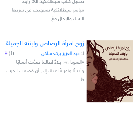
تحميل كتاب شيطلائكية.pdf رابط
مباشر شيطلائكية تستهدف في سردها
النساء والرجال معً
زوج امرأة الرصاص وابنته الجميلة
لـِ:
عبد العزيز بركة ساكن
(1)
«السودان»؛ بلادٌ لطالما ضمَّت أنسابًا
وأديانًا وأعرافًا عدة، إلى أن قصمت الحرب
ظ