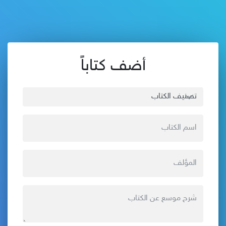
أضف كتاباً