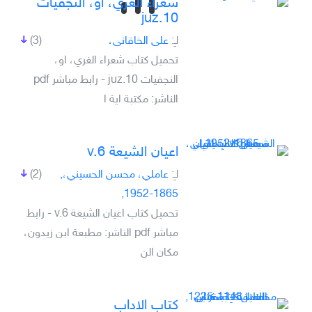
شعراء الغري، او، النجفيات
juz.10
لـِ:
على الخاقانى،
(3)
تحميل كتاب شعراء الغري، او،
النجفيات juz.10 - رابط مباشر pdf
الناشر: مكتبة اية ا
اعيان الشيعة v.6
لـِ:
عاملي، محسن الحسيني،,
(2)
1865-1952,
تحميل كتاب اعيان الشيعة v.6 - رابط
مباشر pdf الناشر: مطبعة ابن زيدون،
مكان الن
كتاب الاداب