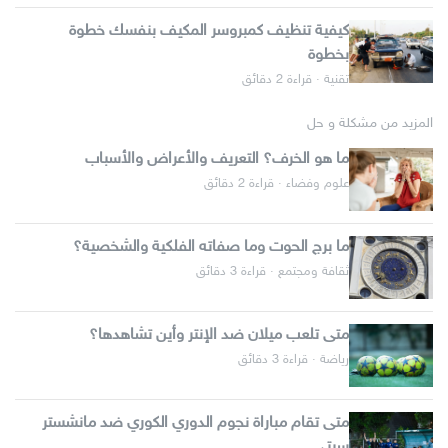
كيفية تنظيف كمبروسر المكيف بنفسك خطوة
بخطوة
تقنية · قراءة 2 دقائق
المزيد من مشكلة و حل
ما هو الخرف؟ التعريف والأعراض والأسباب
علوم وفضاء · قراءة 2 دقائق
ما برج الحوت وما صفاته الفلكية والشخصية؟
ثقافة ومجتمع · قراءة 3 دقائق
متى تلعب ميلان ضد الإنتر وأين تشاهدها؟
رياضة · قراءة 3 دقائق
متى تقام مباراة نجوم الدوري الكوري ضد مانشستر
سيتي