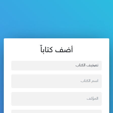
أضف كتاباً