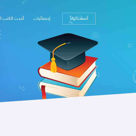
أضف كتاباً
إحصائيات
أحدث الكتب ا