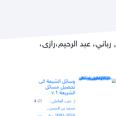
عرض جميع كتب حر العاملي، محمد بن الحسن،, 1624-1693, رباني، عبد الرحيم،رازى،
وسائل الشيعة الى
تحصيل مسائل
الشريعة v.1
لـِ:
حرب العاملي،
(2)
محمد بن الحسن،,
1624-1693, رباني، عبد