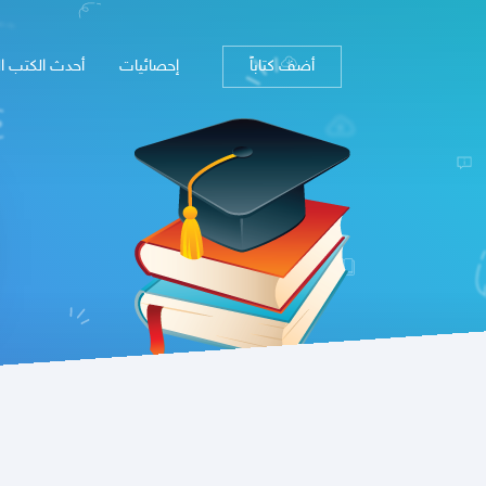
أضف كتاباً
إحصائيات
أحدث الكتب ا