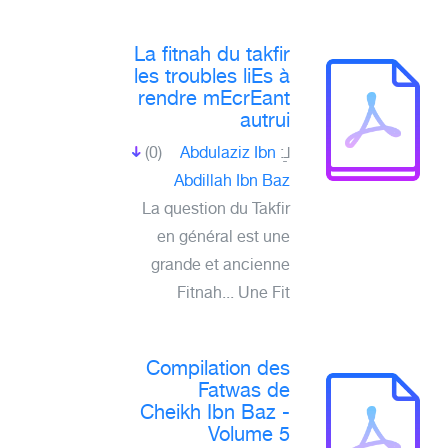
La fitnah du takfir
les troubles liEs à
rendre mEcrEant
autrui
لـِ:
Abdulaziz Ibn
(0)
Abdillah Ibn Baz
La question du Takfir
en général est une
grande et ancienne
Fitnah... Une Fit
Compilation des
Fatwas de
Cheikh Ibn Baz -
Volume 5