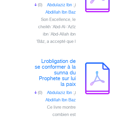
لـِ:
Abdulaziz Ibn
(0)
Abdillah Ibn Baz
Son Excellence, le
cheikh `Abd-Al-`Azîz
ibn `Abd-Allah ibn
Bâz, a accepté que l’
Lrobligation de
se conformer à la
sunna du
Prophete sur lui
la paix
لـِ:
Abdulaziz Ibn
(0)
Abdillah Ibn Baz
Ce livre montre
combien est