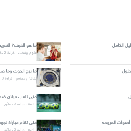
يل الكامل
ما هو الخرف؟ التعر
علوم وفضاء · قراءة 2 دقائق
حلول
ما برج الحوت وما صف
ثقافة ومجتمع · قراءة 3 دقائق
ل
متى تلعب ميلان ضد ا
رياضة · قراءة 3 دقائق
 أصوات المروحة
متى تقام مباراة نجو
رياضة · قراءة 3 دقائق