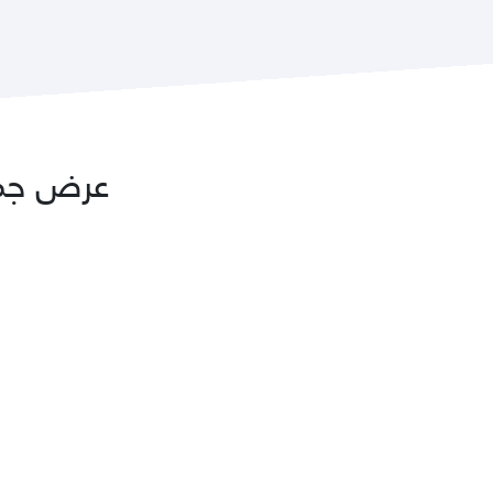
عرض جميع كتب Ibn Baz