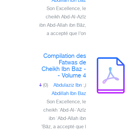
Abdillah Ibn Baz
Son Excellence, le
cheikh Abd-Al-Azîz
ibn Abd-Allah ibn Bâz,
a accepté que l’on
Compilation des
Fatwas de
Cheikh Ibn Baz -
Volume 4 -
لـِ:
Abdulaziz Ibn
(0)
Abdillah Ibn Baz
Son Excellence, le
cheikh `Abd-Al-`Azîz
ibn `Abd-Allah ibn
Bâz, a accepté que l’