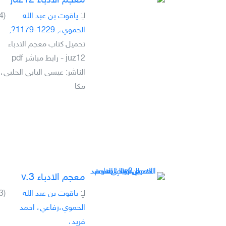
معجم الادباء juz12
لـِ:
ياقوت بن عبد الله
(4)
الحموي،, 1229-1179?,
تحميل كتاب معجم الادباء
juz12 - رابط مباشر pdf
الناشر: عيسى البابي الحلبي،
مكا
معجم الادباء v.3
لـِ:
ياقوت بن عبد الله
(3)
الحموي،رفاعي، احمد
فريد،