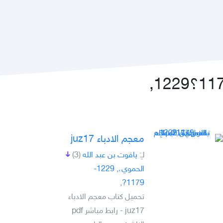
معجم الادباء juz17
لـِ:
ياقوت بن عبد الله
(3)
الحموي،, 1229-
1179?,
تحميل كتاب معجم الادباء
juz17 - رابط مباشر pdf