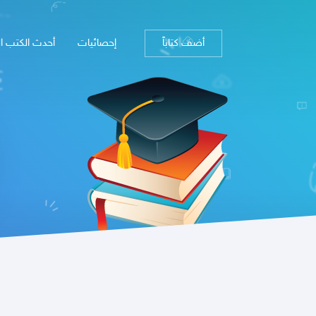
أضف كتاباً
إحصائيات
أحدث الكتب ا