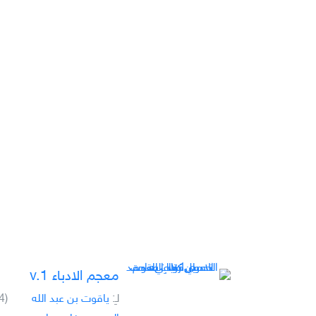
معجم الادباء v.1
لـِ:
ياقوت بن عبد الله
(4)