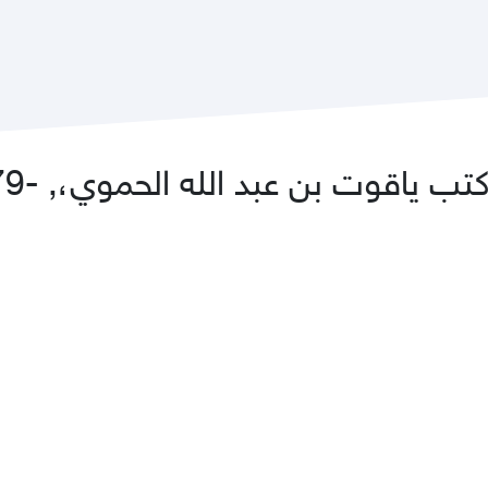
اقوت بن عبد الله الحموي،, -1179؟1229,