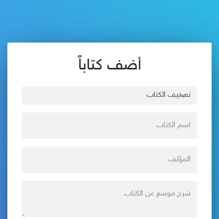
أضف كتاباً