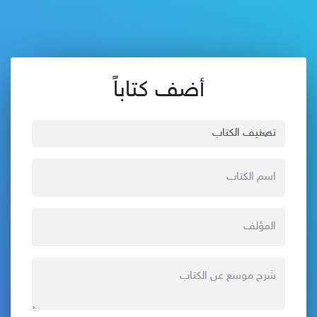
أضف كتاباً