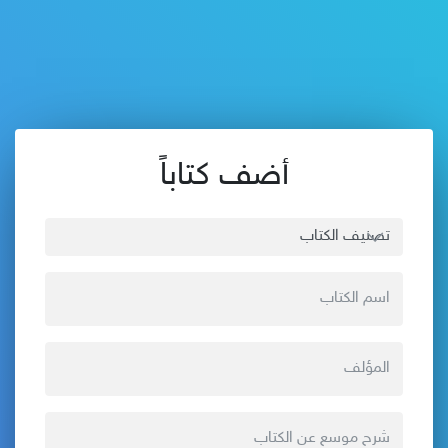
أضف كتاباً