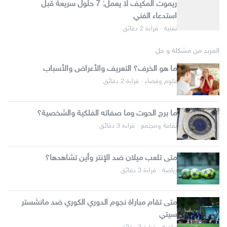
ريموت المكيف لا يعمل: 7 حلول سريعة قبل
استدعاء الفني
تقنية · قراءة 2 دقائق
المزيد من مشكلة و حل
ما هو الخرف؟ التعريف والأعراض والأسباب
علوم وفضاء · قراءة 2 دقائق
ما برج الحوت وما صفاته الفلكية والشخصية؟
ثقافة ومجتمع · قراءة 3 دقائق
متى تلعب ميلان ضد الإنتر وأين تشاهدها؟
رياضة · قراءة 3 دقائق
متى تقام مباراة نجوم الدوري الكوري ضد مانشستر
سيتي