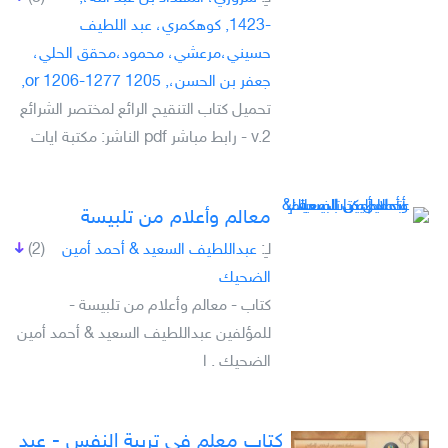
-1423, كوهكمري، عبد اللطيف
حسيني،مرعشي، محمود،محقق الحلي،
جعفر بن الحسن،, 1205 or 1206-1277,
تحميل كتاب التنقيح الرائع لمختصر الشرائع
v.2 - رابط مباشر pdf الناشر: مكتبة ايات
معالم وأعلام من تلبيسة
لـِ:
عبداللطيف السعيد & أحمد أمين
(2)
الضحيك
كتاب - معالم وأعلام من تلبيسة -
للمؤلفين عبداللطيف السعيد & أحمد أمين
الضحيك . ا
كتاب معلم في تربية النفس - عبد