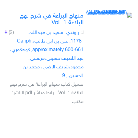
منهاج البراعة في شرح نهج
البلاغة Vol. 1
لـِ:
راوندي، سعيد بن هبة الله،,
(2)
-1178, علي بن ابي طالب،Caliph,
approximately 600-661, كوهكمري،
عبد اللطيف حسيني،مرعشي،
محمود،شريف الرضي، محمد بن
الحسين،, 9
تحميل كتاب منهاج البراعة في شرح نهج
البلاغة Vol. 1 - رابط مباشر pdf الناشر:
مكتب