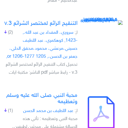
عبدالحليم - مقام
التنقيح الرائع لمختصر الشرائع v.3
لـِ:
سروري، المقداد بن عبد الله،,
(2)
-1423, كوهكمري، عبد اللطيف
حسيني،مرعشي، محمود،محقق الحلي،
جعفر بن الحسن،, 1205 or 1206-1277,
تحميل كتاب التنقيح الرائع لمختصر الشرائع
v.3 - رابط مباشر pdf الناشر: مكتبة ايات
محبة النبي صلى الله عليه وسلم
وتعظيمه
لـِ:
عبد اللطيف بن محمد الحسن
(1)
محبة النبي وتعظيمه : تأتي هذه
الرسالة مشتملة على مبحثين لطيفين،