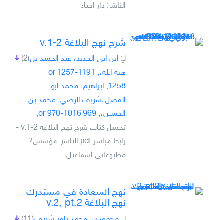
الناشر: دار احياء
شرح نهج البلاغة v.1-2
لـِ:
ابن ابي الحديد، عبد الحميد بن
(2)
هبة الله،, 1191-1257 or
1258, ابراهيم، محمد ابو
الفضل،شريف الرضي، محمد بن
الحسين،, 969 or 970-1016,
تحميل كتاب شرح نهج البلاغة v.1-2 -
رابط مباشر pdf الناشر: مؤسس?
مطبوعاتى اسماعىل
نهج السعادة في مستدرك
نهج البلاغة v.2, pt.2
لـِ:
محمودي، محمد باقر،شريف
(11)