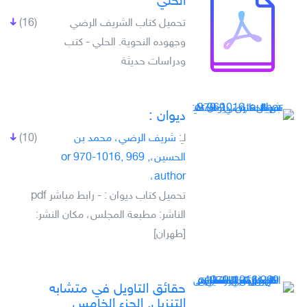
الحلي
تحميل كتاب الشريف الرضي
(16)
وجهوده النحوية. الحلي - كتب
ودراسات حديثة
ديوان :
لـِ:
شريف الرضي، محمد بن
(10)
الحسين،, 969 or 970-1016,
author،
تحميل كتاب ديوان : - رابط مباشر pdf
الناشر: مطبعة المجلس، مكان النشر:
[طهران]
حقائق التاويل في متشابه
التنزيل. الجزء الخامس