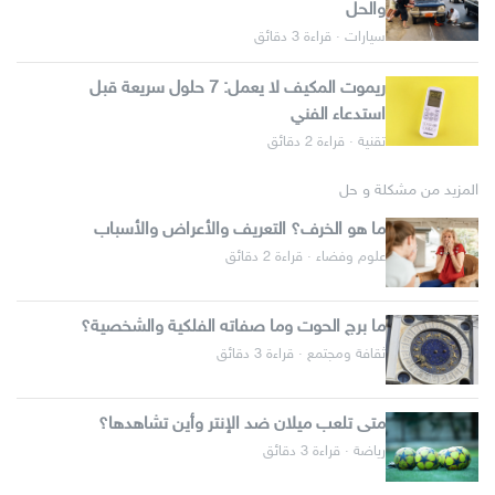
والحل
سيارات · قراءة 3 دقائق
ريموت المكيف لا يعمل: 7 حلول سريعة قبل
استدعاء الفني
تقنية · قراءة 2 دقائق
المزيد من مشكلة و حل
ما هو الخرف؟ التعريف والأعراض والأسباب
علوم وفضاء · قراءة 2 دقائق
ما برج الحوت وما صفاته الفلكية والشخصية؟
ثقافة ومجتمع · قراءة 3 دقائق
متى تلعب ميلان ضد الإنتر وأين تشاهدها؟
رياضة · قراءة 3 دقائق