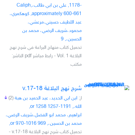
-1178, علي بن ابي طالب،Caliph,
approximately 600-661, كوهكمري،
عبد اللطيف حسيني،مرعشي،
محمود،شريف الرضي، محمد بن
الحسين،, 9
تحميل كتاب منهاج البراعة في شرح نهج
البلاغة Vol. 1 - رابط مباشر pdf الناشر:
مكتب
شرح نهج البلاغة v.17-18
لـِ:
ابن ابي الحديد، عبد الحميد بن هبة
(2)
الله،, 1191-1257 or 1258,
ابراهيم، محمد ابو الفضل،شريف الرضي،
محمد بن الحسين،, 969 or 970-1016,
تحميل كتاب شرح نهج البلاغة v.17-18 -