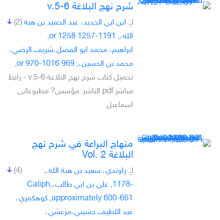
شرح نهج البلاغة v.5-6
لـِ:
ابن ابي الحديد، عبد الحميد بن هبة
(2)
الله،, 1191-1257 or 1258,
ابراهيم، محمد ابو الفضل،شريف الرضي،
محمد بن الحسين،, 969 or 970-1016,
تحميل كتاب شرح نهج البلاغة v.5-6 - رابط
مباشر pdf الناشر: مؤسس? مطبوعاتى
اسماعىل
منهاج البراعة في شرح نهج
البلاغة Vol. 2
لـِ:
راوندي، سعيد بن هبة الله،,
(4)
-1178, علي بن ابي طالب،Caliph,
approximately 600-661, كوهكمري،
عبد اللطيف حسيني،مرعشي،