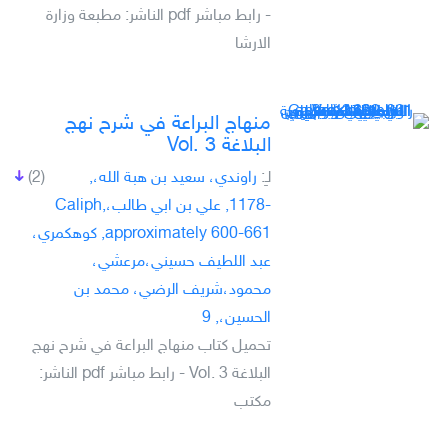
- رابط مباشر pdf الناشر: مطبعة وزارة
الارشا
منهاج البراعة في شرح نهج
البلاغة Vol. 3
لـِ:
راوندي، سعيد بن هبة الله،,
(2)
-1178, علي بن ابي طالب،Caliph,
approximately 600-661, كوهكمري،
عبد اللطيف حسيني،مرعشي،
محمود،شريف الرضي، محمد بن
الحسين،, 9
تحميل كتاب منهاج البراعة في شرح نهج
البلاغة Vol. 3 - رابط مباشر pdf الناشر:
مكتب