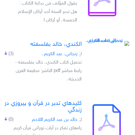
يقول المؤلف فى بداية الكتاب :
هل تدبر السنة أحد أركان الإسلام
الخمسة، أو أركان ا
الكندي، خالد بفلسفته
لـِ:
زنجاني، عبد الكريم،
(3)
تحميل كتاب الكندي، خالد بفلسفته -
رابط مباشر pdf الناشر: مطبعة الغرى
الحديثة،
کليدهاي تدبر در قرآن و پيروزي در
زندگي
لـِ:
خالد بن عبد الكريم اللاحم
(0)
راه‌هاي تفکر در آيات نوراني قرآن کريم