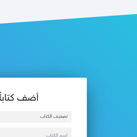
أضف كتاباً