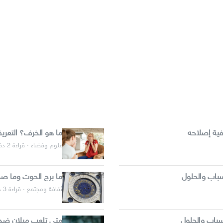
ية إصلاحه
ما هو الخرف؟ التعر
علوم وفضاء · قراءة 2 دقائق
باب والحلول
ما برج الحوت وما صف
ثقافة ومجتمع · قراءة 3 دقائق
سباب والحلول
متى تلعب ميلان ضد ا