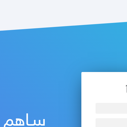
سـاهم ف