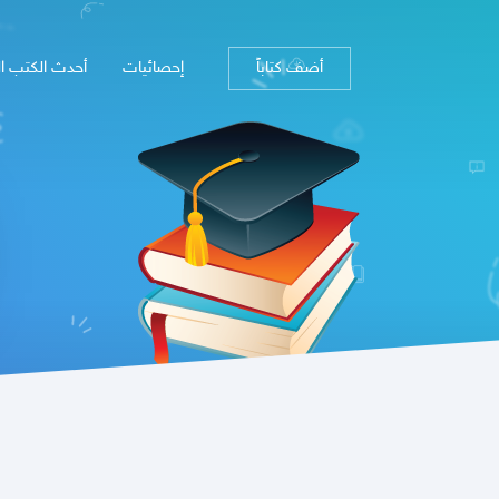
أضف كتاباً
إحصائيات
أحدث الكتب ا