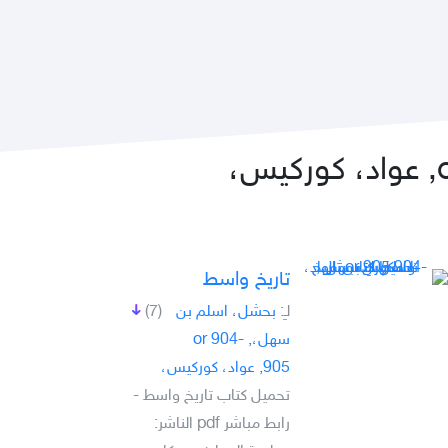
تاريخ واسط
لـِ:
بحشل، اسلم بن
(7)
سهل،, -904 or
905, عواد، کورکيس،
تحميل كتاب تاريخ واسط -
رابط مباشر pdf الناشر: