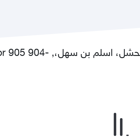
ن سهل،, -904 or 905, عواد، کورکيس،