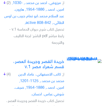
لـِ:
مرزوقي، احمد بن محمد،, -1030,
(2)
امين، احمد،, 1886-1954, هارون،
عبد السلام محمد،ابو تمام حبيب بن اوس
الطائي،, active 808-842,
تحميل كتاب شرح ديوان الحماسة v.1 -
رابط مباشر pdf الناشر: لجنة التاليف
والترجمة
خريدة القصر وجريدة العصر،
قسم شعراء مصر v.1
لـِ:
كاتب الاصفهاني، عاماد الدين
(4)
محمد بن محمد،, 1125-1201,
امين، احمد،, 1886-1954, ضيف،
شوقي،عباس، احسان،
تحميل كتاب خريدة القصر وجريدة العصر،