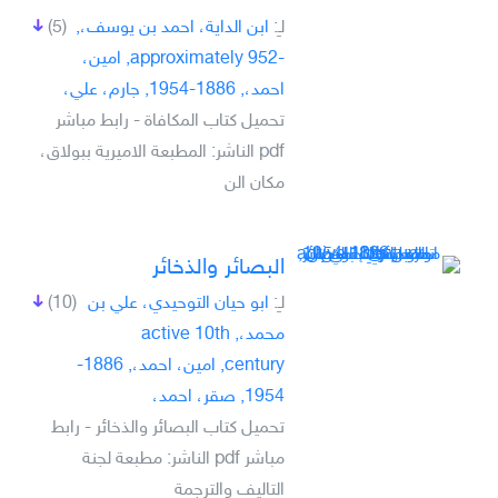
لـِ:
ابن الداية، احمد بن يوسف،,
(5)
-approximately 952, امين،
احمد،, 1886-1954, جارم، علي،
تحميل كتاب المكافاة - رابط مباشر
pdf الناشر: المطبعة الاميرية ببولاق،
مكان الن
البصائر والذخائر
لـِ:
ابو حيان التوحيدي، علي بن
(10)
محمد،, active 10th
century, امين، احمد،, 1886-
1954, صقر، احمد،
تحميل كتاب البصائر والذخائر - رابط
مباشر pdf الناشر: مطبعة لجنة
التاليف والترجمة