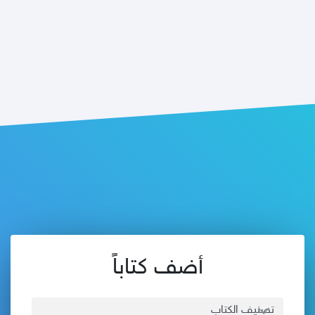
أضف كتاباً