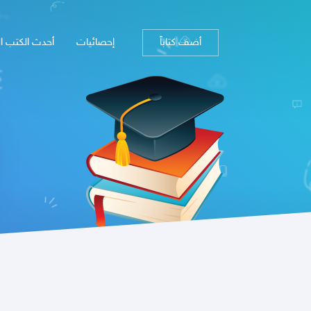
أضف كتاباً
إحصائيات
أحدث الكتب ا