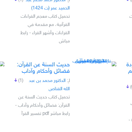
لـِ:
الدكتور أحمد مختار عبد
(1)
الحميد عمر (ت 1424)
ت
تحميل كتاب معجم القراءات
القرآنية، مع مقدمة في
القراءات وأشهر القراء - رابط
مباش
دة
حديث السنة عن القرآن:
م
فضائل وأحكام وآداب
لـِ:
الدكتور محمد بن عبد
(1)
الله القناص
تحميل كتاب حديث السنة عن
القرآن: فضائل وأحكام وآداب -
رابط مباشر pdf تفسير القرآ
-