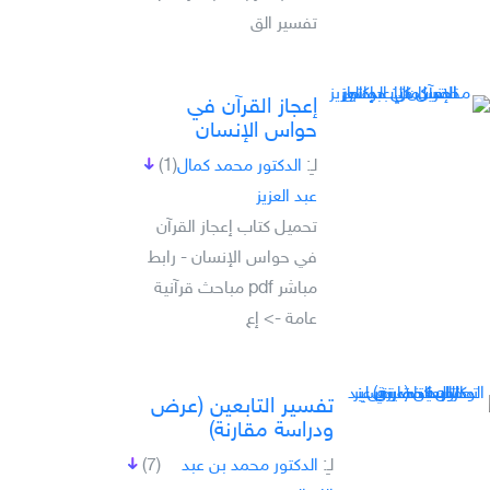
تفسير الق
إعجاز القرآن في
حواس الإنسان
لـِ:
الدكتور محمد كمال
(1)
عبد العزيز
تحميل كتاب إعجاز القرآن
في حواس الإنسان - رابط
مباشر pdf مباحث قرآنية
عامة -> إع
تفسير التابعين (عرض
ودراسة مقارنة)
لـِ:
الدكتور محمد بن عبد
(7)