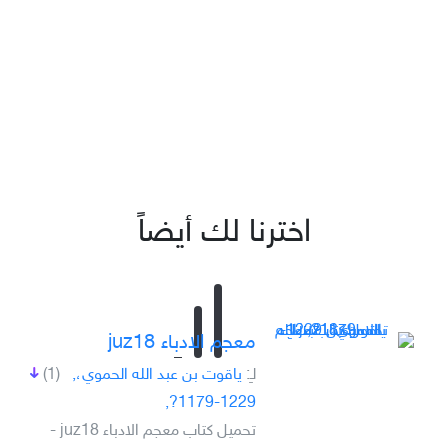
اخترنا لك أيضاً
معجم الادباء juz18
لـِ:
ياقوت بن عبد الله الحموي،,
(1)
1229-1179?,
تحميل كتاب معجم الادباء juz18 -