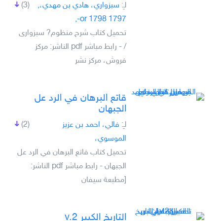
لـِ:
‏سبزواري، هادي بن مهدي،‏,
(3)
1797 or 1798-,
تحميل كتاب ‏شرح منظوم? سبزوارى
/‏ - رابط مباشر pdf الناشر: ‏مركز
فروش، مركز نشر
قاتع البرهان في الرد عل
الجبهان
لـِ:
فالي، احمد بن عزيز
(2)
الموسوي،
تحميل كتاب قاتع البرهان في الرد عل
الجبهان - رابط مباشر pdf الناشر:
[مطبعة سيفان
التاريخ الكبير v.2