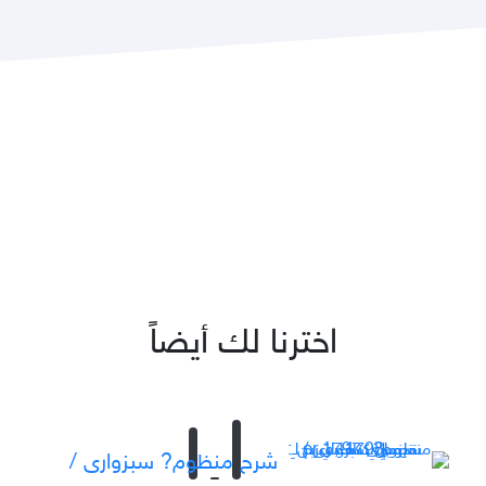
اخترنا لك أيضاً
‏شرح منظوم? سبزوارى /‏