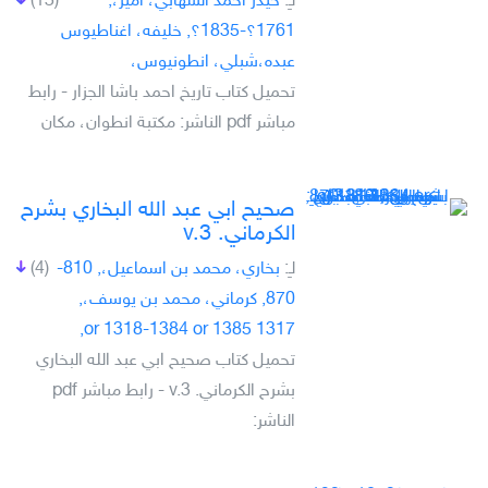
لـِ:
حيدر احمد الشهابي، امير،,
(13)
1761؟-1835؟, خليفه، اغناطيوس
عبده،شبلي، انطونيوس،
تحميل كتاب تاريخ احمد باشا الجزار - رابط
مباشر pdf الناشر: مكتبة انطوان، مكان
صحيح ابي عبد الله البخاري بشرح
الكرماني. v.3
لـِ:
بخاري، محمد بن اسماعيل،, 810-
(4)
870, كرماني، محمد بن يوسف،,
1317 or 1318-1384 or 1385,
تحميل كتاب صحيح ابي عبد الله البخاري
بشرح الكرماني. v.3 - رابط مباشر pdf
الناشر: