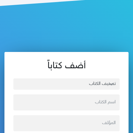
أضف كتاباً