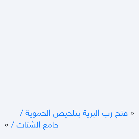
«
فتح رب البرية بتلخيص الحموية /‎‎‎
جامع الشتات /‎‎‎
»