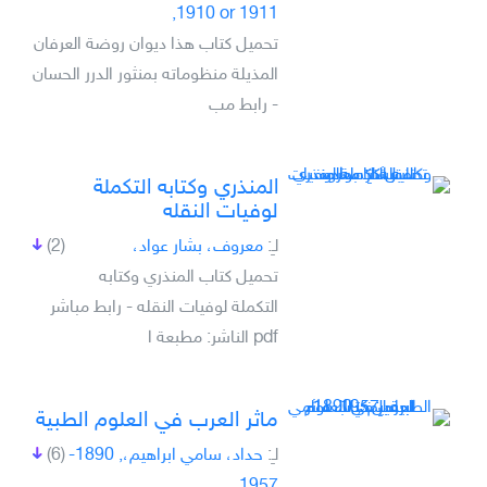
1910 or 1911,
تحميل كتاب هذا ديوان روضة العرفان
المذيلة منظوماته بمنثور الدرر الحسان
- رابط مب
المنذري وکتابه التکملة
لوفيات النقله
لـِ:
معروف، بشار عواد،
(2)
تحميل كتاب المنذري وکتابه
التکملة لوفيات النقله - رابط مباشر
pdf الناشر: مطبعة ا
ماثر العرب في العلوم الطبية
لـِ:
حداد، سامي ابراهيم،, 1890-
(6)
1957