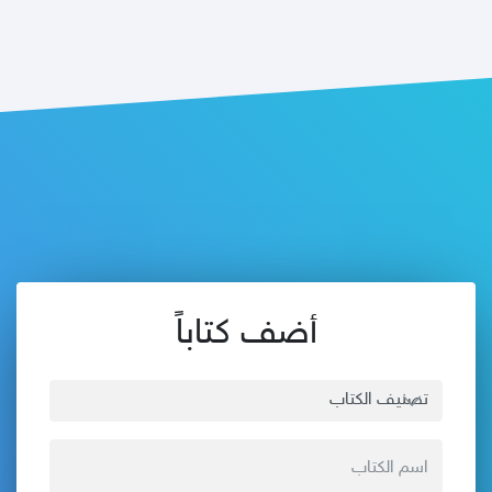
أضف كتاباً