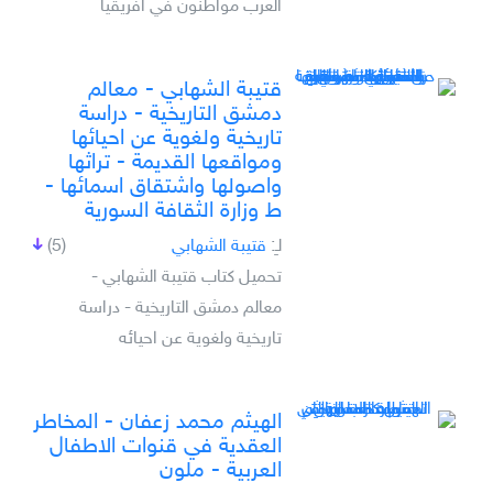
العرب مواطنون في افريقيا
قتيبة الشهابي - معالم
دمشق التاريخية - دراسة
تاريخية ولغوية عن احيائها
ومواقعها القديمة - تراثها
واصولها واشتقاق اسمائها -
ط وزارة الثقافة السورية
لـِ:
قتيبة الشهابي
(5)
تحميل كتاب قتيبة الشهابي -
معالم دمشق التاريخية - دراسة
تاريخية ولغوية عن احيائه
الهيثم محمد زعفان - المخاطر
العقدية في قنوات الاطفال
العربية - ملون