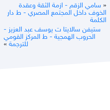
«
سامي الزقم - ازمة الثقة وعقدة
الخوف داخل المجتمع المصري - ط دار
الكلمة
ستيفن سالايتا ت يوسف عبد العزيز -
الحروب الهمجية - ط المركز القومي
للترجمة
»